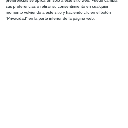
preferencias se aplicarán solo a este sitio web. Puede cambiar
sus preferencias o retirar su consentimiento en cualquier
Acerca de María Olivares
momento volviendo a este sitio y haciendo clic en el botón
"Privacidad" en la parte inferior de la página web.
El autor no ha proporcionado ninguna información.
DEJA UNA RESPUESTA
Tu dirección de correo electrónico no será
publicada.
Los campos obligatorios están marcados
con
*
Comentario
*