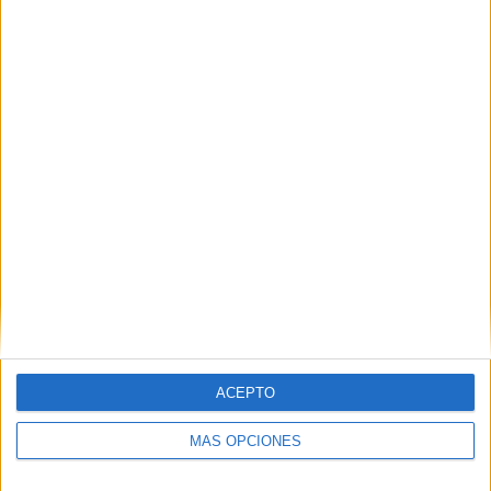
Nombre
*
Correo electrónico
*
Web
ACEPTO
MÁS OPCIONES