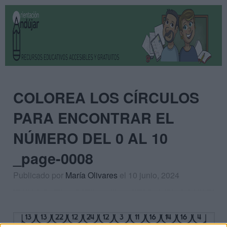
COLOREA LOS CÍRCULOS
PARA ENCONTRAR EL
NÚMERO DEL 0 AL 10
_page-0008
Publicado por
María Olivares
el 10 junio, 2024