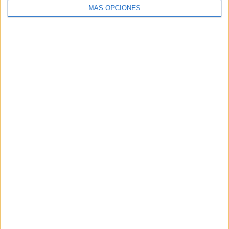
MÁS OPCIONES
Buscar
Buscar
¿TE GUSTA NUESTRO MATERIAL?
Introduce tu email para unirte a otros
80.860 suscriptores.
Dirección
de
email