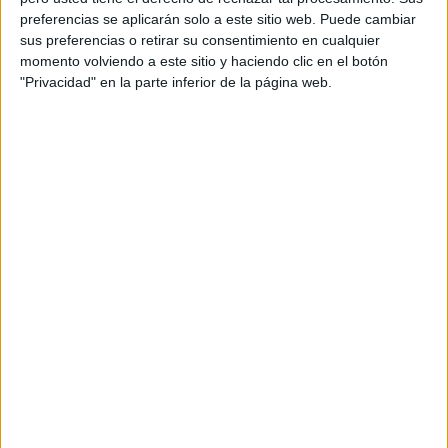
preferencias se aplicarán solo a este sitio web. Puede cambiar
sus preferencias o retirar su consentimiento en cualquier
momento volviendo a este sitio y haciendo clic en el botón
"Privacidad" en la parte inferior de la página web.
Acerca de María Olivares
El autor no ha proporcionado ninguna información.
DEJA UNA RESPUESTA
Tu dirección de correo electrónico no será
publicada.
Los campos obligatorios están marcados
con
*
Comentario
*