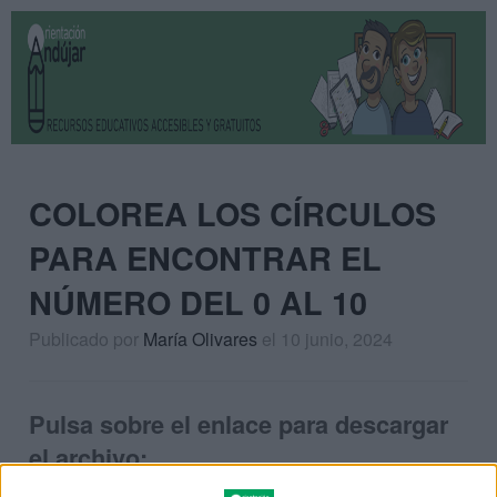
COLOREA LOS CÍRCULOS
PARA ENCONTRAR EL
NÚMERO DEL 0 AL 10
Publicado por
María Olivares
el 10 junio, 2024
Pulsa sobre el enlace para descargar
el archivo: