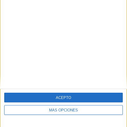
Nombre
*
Correo electrónico
*
Web
ACEPTO
MÁS OPCIONES
Buscar