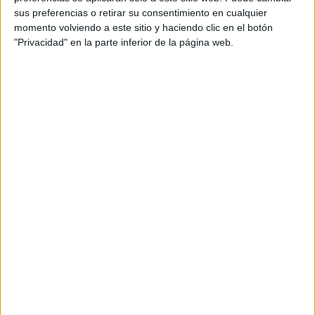
Acerca de María Olivares
sus preferencias o retirar su consentimiento en cualquier
momento volviendo a este sitio y haciendo clic en el botón
El autor no ha proporcionado ninguna información.
"Privacidad" en la parte inferior de la página web.
DEJA UNA RESPUESTA
Tu dirección de correo electrónico no será
publicada.
Los campos obligatorios están marcados
con
*
Comentario
*