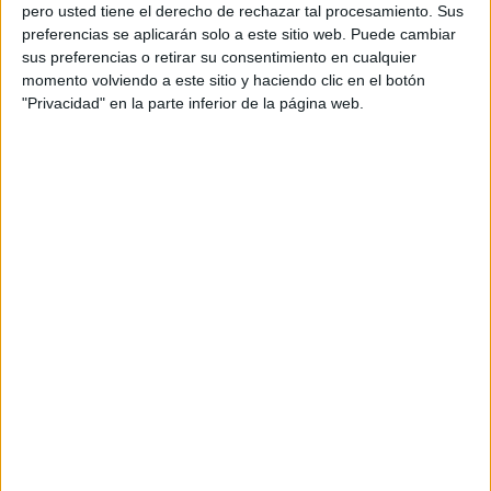
pero usted tiene el derecho de rechazar tal procesamiento. Sus
preferencias se aplicarán solo a este sitio web. Puede cambiar
sus preferencias o retirar su consentimiento en cualquier
momento volviendo a este sitio y haciendo clic en el botón
Acerca de orientacionandujar
"Privacidad" en la parte inferior de la página web.
Orientación Andújar no es solo un blog, es la apuesta
personal de dos profesores Ginés y Maribel, que
además de ser pareja, son los encargados de los
contenidos que encontramos dentro del blog y en el
cual, vuelcan la mayor parte del tiempo, que sus tareas
como docentes, y voluntarios en sus meses de verano
les permite.
DEJA UNA RESPUESTA
Tu dirección de correo electrónico no será
publicada.
Los campos obligatorios están marcados
con
*