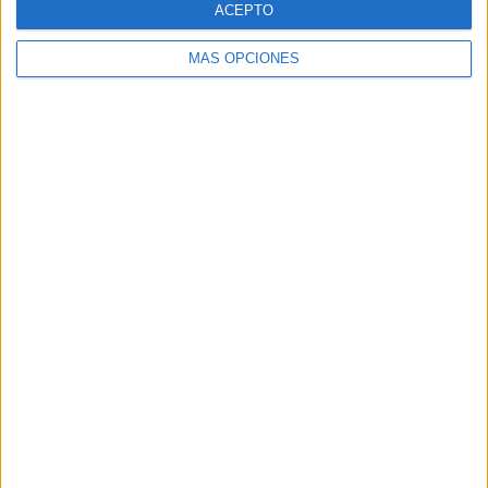
ACEPTO
MÁS OPCIONES
Buscar
Buscar
¿TE GUSTA NUESTRO MATERIAL?
Introduce tu email para unirte a otros
80.853 suscriptores.