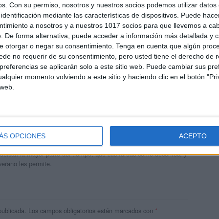
os.
Con su permiso, nosotros y nuestros socios podemos utilizar datos 
identificación mediante las características de dispositivos. Puede hacer
ntimiento a nosotros y a nuestros 1017 socios para que llevemos a ca
. De forma alternativa, puede acceder a información más detallada y 
e otorgar o negar su consentimiento.
Tenga en cuenta que algún proc
de no requerir de su consentimiento, pero usted tiene el derecho de r
referencias se aplicarán solo a este sitio web. Puede cambiar sus pref
alquier momento volviendo a este sitio y haciendo clic en el botón "Pri
 web.
andujar
o un blog, es la apuesta personal de dos profesores Ginés y
ÁS OPCIONES
ACEPTO
areja, son los encargados de los contenidos que encontramos
 vuelcan la mayor parte del tiempo, que sus tareas como docentes, y
verano les permite.
publicada.
Los campos obligatorios están marcados con
*