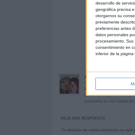
desarrollo de servici
geográfica precisa e 
otorgarnos su conse
previamente descrito
preferencias antes d
datos personales pue
procesamiento. Sus p
consentimiento en cu
inferior de la página
Acerca de orientacion
Orientación Andújar no es sol
M
Maribel, que además de ser p
dentro del blog y en el cual,
voluntarios en sus meses de 
DEJA UNA RESPUESTA
Tu dirección de correo electrónico no será 