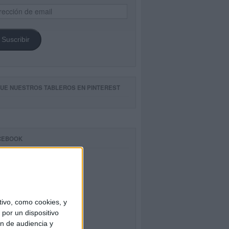
ección
il
Suscribir
GUE NUESTROS TABLEROS EN PINTEREST
CEBOOK
ivo, como cookies, y
por un dispositivo
ón de audiencia y