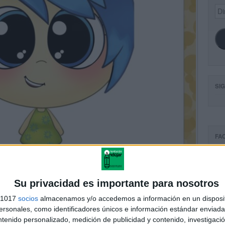
Dir
de
ema
SI
FA
Su privacidad es importante para nosotros
s 1017
socios
almacenamos y/o accedemos a información en un disposit
sonales, como identificadores únicos e información estándar enviada 
ntenido personalizado, medición de publicidad y contenido, investigaci