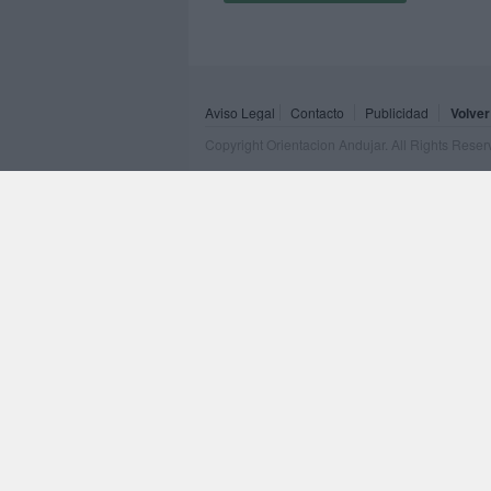
Aviso Legal
Contacto
Publicidad
Volver
Copyright Orientacion Andujar. All Rights Rese