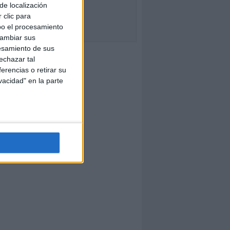
de localización
 clic para
bo el procesamiento
cambiar sus
esamiento de sus
echazar tal
erencias o retirar su
vacidad" en la parte