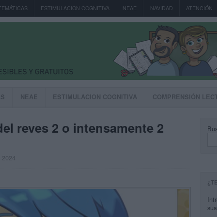
TEMÁTICAS
ESTIMULACION COGNITIVA
NEAE
NAVIDAD
ATENCIÓN
AS
NEAE
ESTIMULACION COGNITIVA
COMPRENSIÓN LEC
el reves 2 o intensamente 2
Bus
, 2024
¿T
Int
sus