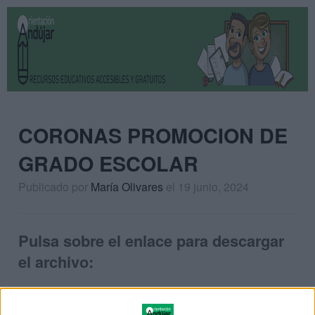
CORONAS PROMOCION DE
GRADO ESCOLAR
Publicado por
María Olivares
el 19 junio, 2024
Pulsa sobre el enlace para descargar
el archivo: