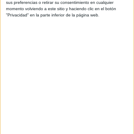
sus preferencias o retirar su consentimiento en cualquier
momento volviendo a este sitio y haciendo clic en el botón
DEJA UNA RESPUESTA
"Privacidad" en la parte inferior de la página web.
Tu dirección de correo electrónico no será
publicada.
Los campos obligatorios están marcados
con
*
Comentario
*
Nombre
*