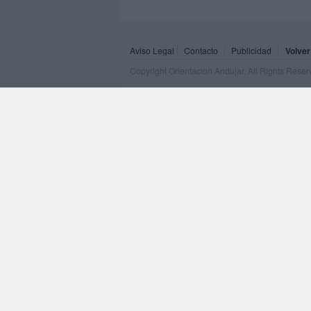
Aviso Legal
Contacto
Publicidad
Volver
Copyright Orientacion Andujar. All Rights Rese