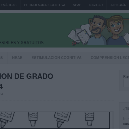
TEMÁTICAS
ESTIMULACION COGNITIVA
NEAE
NAVIDAD
ATENCIÓN
AS
NEAE
ESTIMULACION COGNITIVA
COMPRENSIÓN LEC
ON DE GRADO
Bus
4
24
¿T
Int
sus