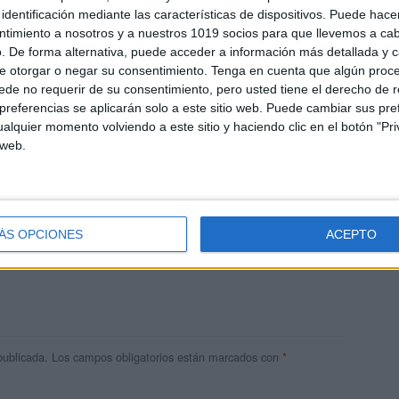
identificación mediante las características de dispositivos. Puede hacer
ntimiento a nosotros y a nuestros 1019 socios para que llevemos a ca
. De forma alternativa, puede acceder a información más detallada y 
e otorgar o negar su consentimiento.
Tenga en cuenta que algún proc
de no requerir de su consentimiento, pero usted tiene el derecho de r
referencias se aplicarán solo a este sitio web. Puede cambiar sus pref
alquier momento volviendo a este sitio y haciendo clic en el botón "Pri
 web.
res
ÁS OPCIONES
ACEPTO
 ninguna información.
publicada.
Los campos obligatorios están marcados con
*