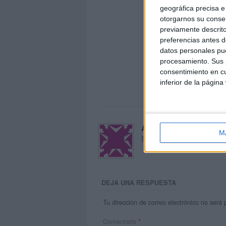
geográfica precisa e 
otorgarnos su conse
previamente descrito
preferencias antes d
datos personales pue
procesamiento. Sus p
consentimiento en cu
inferior de la página
Acerca de María Oliva
M
El autor no ha proporcionado
DEJA UNA RESPUESTA
Tu dirección de correo electrónico no será 
Comentario
*