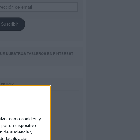
ección
il
Suscribir
GUE NUESTROS TABLEROS EN PINTEREST
CEBOOK
ivo, como cookies, y
por un dispositivo
ón de audiencia y
de localización