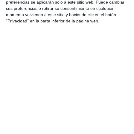
preferencias se aplicarán solo a este sitio web. Puede cambiar
sus preferencias o retirar su consentimiento en cualquier
momento volviendo a este sitio y haciendo clic en el botón
"Privacidad" en la parte inferior de la página web.
Acerca de María Olivares
El autor no ha proporcionado ninguna información.
DEJA UNA RESPUESTA
Tu dirección de correo electrónico no será
publicada.
Los campos obligatorios están marcados
con
*
Comentario
*