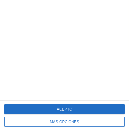
Nombre
*
Correo electrónico
*
Web
ACEPTO
MÁS OPCIONES