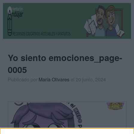
Yo siento emociones_page-
0005
Publicado por
María Olivares
el 20 junio, 2024