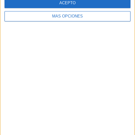
ACEPTO
MÁS OPCIONES
Buscar
Buscar
¿TE GUSTA NUESTRO MATERIAL?
Introduce tu email para unirte a otros
80.870 suscriptores.