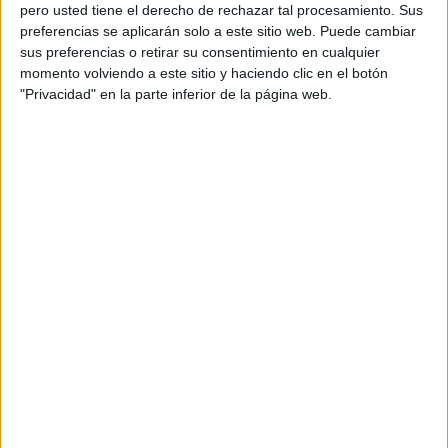
pero usted tiene el derecho de rechazar tal procesamiento. Sus
preferencias se aplicarán solo a este sitio web. Puede cambiar
sus preferencias o retirar su consentimiento en cualquier
momento volviendo a este sitio y haciendo clic en el botón
Acerca de orientacionandujar
"Privacidad" en la parte inferior de la página web.
Orientación Andújar no es solo un blog, es la apuesta
personal de dos profesores Ginés y Maribel, que
además de ser pareja, son los encargados de los
contenidos que encontramos dentro del blog y en el
cual, vuelcan la mayor parte del tiempo, que sus tareas
como docentes, y voluntarios en sus meses de verano
les permite.
DEJA UNA RESPUESTA
Tu dirección de correo electrónico no será
publicada.
Los campos obligatorios están marcados
con
*