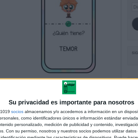
Dir
de
ema
SI
FA
Su privacidad es importante para nosotros
s 1019
socios
almacenamos y/o accedemos a información en un disposit
sonales, como identificadores únicos e información estándar enviada 
ntenido personalizado, medición de publicidad y contenido, investigaci
os.
Con su permiso, nosotros y nuestros socios podemos utilizar datos 
identificación mediante las características de dispositivos. Puede hacer