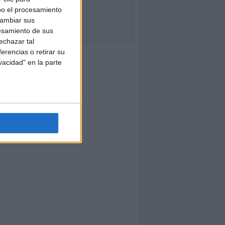
bo el procesamiento
cambiar sus
esamiento de sus
echazar tal
erencias o retirar su
vacidad" en la parte