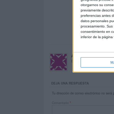
otorgarnos su conse
previamente descrito
preferencias antes d
datos personales pue
procesamiento. Sus p
consentimiento en cu
inferior de la página
Acerca de María Oliva
El autor no ha proporcionado
M
DEJA UNA RESPUESTA
Tu dirección de correo electrónico no será 
Comentario
*