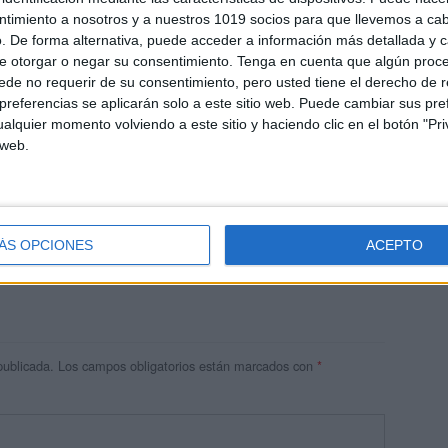
ntimiento a nosotros y a nuestros 1019 socios para que llevemos a ca
. De forma alternativa, puede acceder a información más detallada y 
e otorgar o negar su consentimiento.
Tenga en cuenta que algún proc
de no requerir de su consentimiento, pero usted tiene el derecho de r
referencias se aplicarán solo a este sitio web. Puede cambiar sus pref
alquier momento volviendo a este sitio y haciendo clic en el botón "Pri
 web.
res
 ninguna información.
ÁS OPCIONES
ACEPTO
publicada.
Los campos obligatorios están marcados con
*