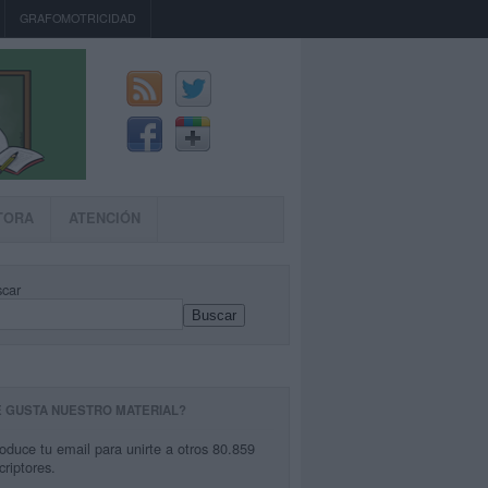
GRAFOMOTRICIDAD
TORA
ATENCIÓN
car
Buscar
E GUSTA NUESTRO MATERIAL?
roduce tu email para unirte a otros 80.859
criptores.