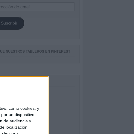
ección
il
Suscribir
GUE NUESTROS TABLEROS EN PINTEREST
CEBOOK
ivo, como cookies, y
por un dispositivo
ón de audiencia y
de localización
 clic para