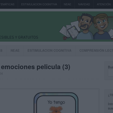
TEMÁTICAS
ESTIMULACION COGNITIVA
NEAE
NAVIDAD
ATENCIÓN
AS
NEAE
ESTIMULACION COGNITIVA
COMPRENSIÓN LEC
 emociones pelicula (3)
Bus
24
¿T
Int
sus