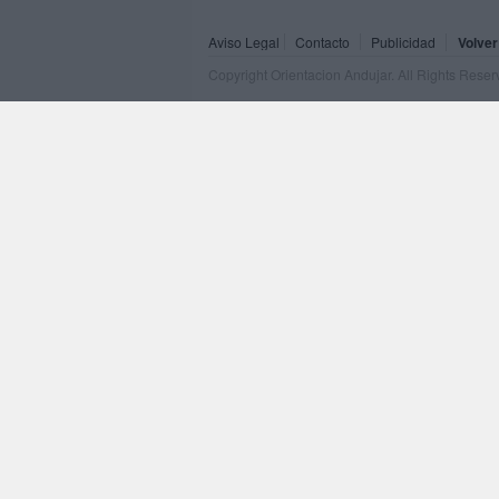
Aviso Legal
Contacto
Publicidad
Volver
Copyright Orientacion Andujar. All Rights Rese