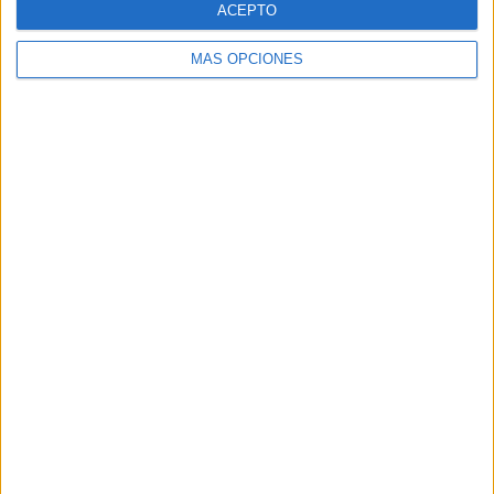
ACEPTO
MÁS OPCIONES
Buscar
Buscar
¿TE GUSTA NUESTRO MATERIAL?
Introduce tu email para unirte a otros
80.861 suscriptores.