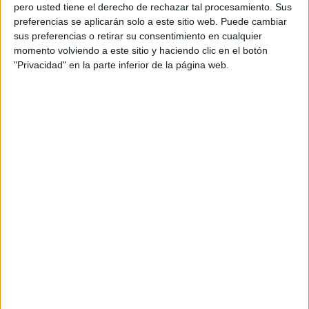
pero usted tiene el derecho de rechazar tal procesamiento. Sus
preferencias se aplicarán solo a este sitio web. Puede cambiar
sus preferencias o retirar su consentimiento en cualquier
momento volviendo a este sitio y haciendo clic en el botón
Acerca de orientacionandujar
"Privacidad" en la parte inferior de la página web.
Orientación Andújar no es solo un blog, es la apuesta
personal de dos profesores Ginés y Maribel, que
además de ser pareja, son los encargados de los
contenidos que encontramos dentro del blog y en el
cual, vuelcan la mayor parte del tiempo, que sus tareas
como docentes, y voluntarios en sus meses de verano
les permite.
DEJA UNA RESPUESTA
Tu dirección de correo electrónico no será
publicada.
Los campos obligatorios están marcados
con
*