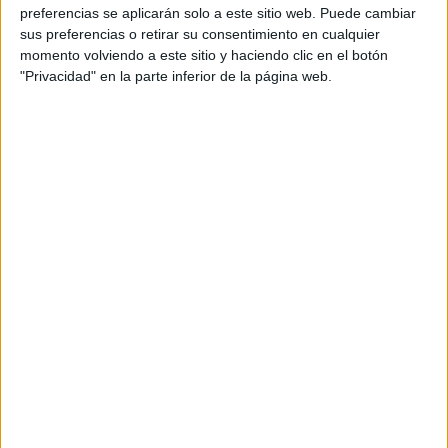
preferencias se aplicarán solo a este sitio web. Puede cambiar
sus preferencias o retirar su consentimiento en cualquier
momento volviendo a este sitio y haciendo clic en el botón
"Privacidad" en la parte inferior de la página web.
Acerca de María Olivares
El autor no ha proporcionado ninguna información.
DEJA UNA RESPUESTA
Tu dirección de correo electrónico no será
publicada.
Los campos obligatorios están marcados
con
*
Comentario
*