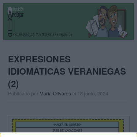
EXPRESIONES
IDIOMATICAS VERANIEGAS
(2)
Publicado por
María Olivares
el 18 junio, 2024