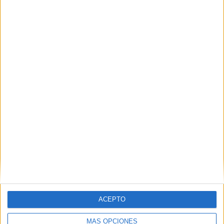
Nombre
*
Correo electrónico
*
Web
ACEPTO
MÁS OPCIONES