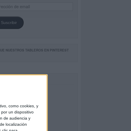
ección
il
Suscribir
GUE NUESTROS TABLEROS EN PINTEREST
CEBOOK
ivo, como cookies, y
por un dispositivo
ón de audiencia y
de localización
 clic para