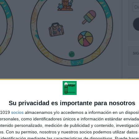
Dir
de
ema
SI
FA
Su privacidad es importante para nosotros
s 1019
socios
almacenamos y/o accedemos a información en un disposit
sonales, como identificadores únicos e información estándar enviada 
ntenido personalizado, medición de publicidad y contenido, investigaci
os.
Con su permiso, nosotros y nuestros socios podemos utilizar datos 
identificación mediante las características de dispositivos. Puede hacer