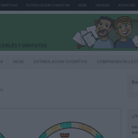
TEMÁTICAS
ESTIMULACION COGNITIVA
NEAE
NAVIDAD
ATENCIÓN
AS
NEAE
ESTIMULACION COGNITIVA
COMPRENSIÓN LEC
Bus
24
¿T
Int
sus