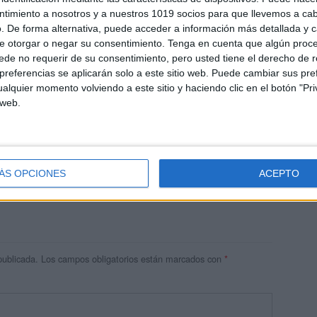
ntimiento a nosotros y a nuestros 1019 socios para que llevemos a ca
. De forma alternativa, puede acceder a información más detallada y 
e otorgar o negar su consentimiento.
Tenga en cuenta que algún proc
de no requerir de su consentimiento, pero usted tiene el derecho de r
referencias se aplicarán solo a este sitio web. Puede cambiar sus pref
alquier momento volviendo a este sitio y haciendo clic en el botón "Pri
 web.
res
 ninguna información.
ÁS OPCIONES
ACEPTO
publicada.
Los campos obligatorios están marcados con
*