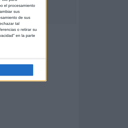
bo el procesamiento
cambiar sus
esamiento de sus
echazar tal
erencias o retirar su
vacidad" en la parte