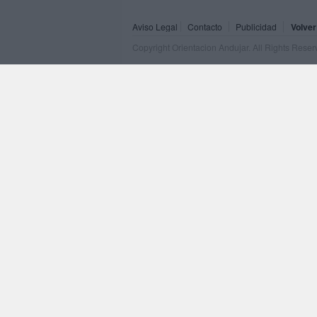
Aviso Legal
Contacto
Publicidad
Volver
Copyright Orientacion Andujar. All Rights Rese