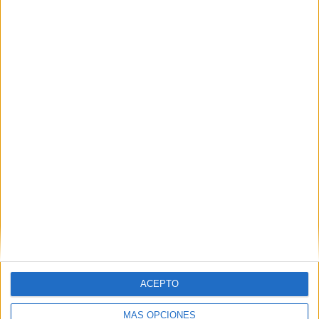
Nombre
*
Correo electrónico
*
Web
ACEPTO
MÁS OPCIONES