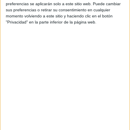
preferencias se aplicarán solo a este sitio web. Puede cambiar
sus preferencias o retirar su consentimiento en cualquier
momento volviendo a este sitio y haciendo clic en el botón
"Privacidad" en la parte inferior de la página web.
Acerca de María Olivares
El autor no ha proporcionado ninguna información.
DEJA UNA RESPUESTA
Tu dirección de correo electrónico no será
publicada.
Los campos obligatorios están marcados
con
*
Comentario
*