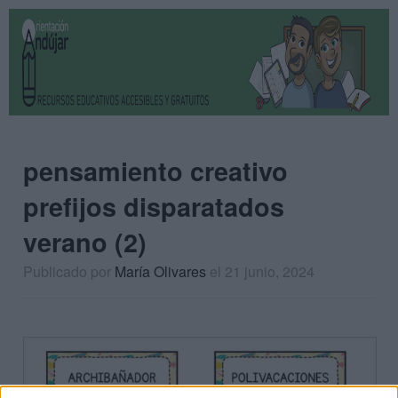
pensamiento creativo
prefijos disparatados
verano (2)
Publicado por
María Olivares
el 21 junio, 2024