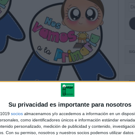
Dir
de
ema
SI
FA
Su privacidad es importante para nosotros
s 1019
socios
almacenamos y/o accedemos a información en un disposit
sonales, como identificadores únicos e información estándar enviada 
ntenido personalizado, medición de publicidad y contenido, investigaci
os.
Con su permiso, nosotros y nuestros socios podemos utilizar datos 