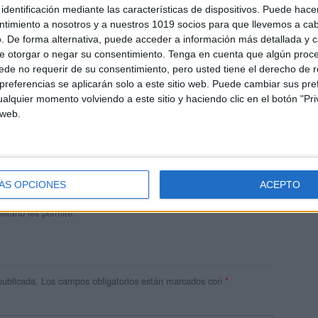
identificación mediante las características de dispositivos. Puede hacer
ntimiento a nosotros y a nuestros 1019 socios para que llevemos a ca
. De forma alternativa, puede acceder a información más detallada y 
e otorgar o negar su consentimiento.
Tenga en cuenta que algún proc
de no requerir de su consentimiento, pero usted tiene el derecho de r
referencias se aplicarán solo a este sitio web. Puede cambiar sus pref
alquier momento volviendo a este sitio y haciendo clic en el botón "Pri
 web.
andujar
o un blog, es la apuesta personal de dos profesores Ginés y
areja, son los encargados de los contenidos que encontramos
ÁS OPCIONES
ACEPTO
 vuelcan la mayor parte del tiempo, que sus tareas como docentes, y
verano les permite.
publicada.
Los campos obligatorios están marcados con
*