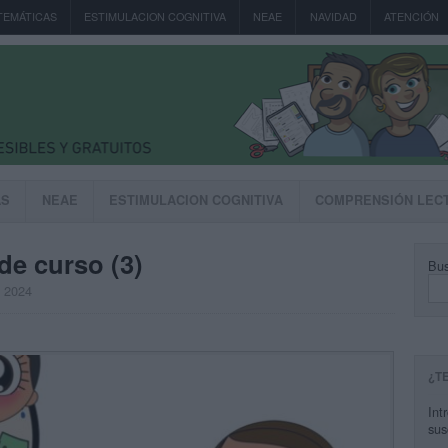
TEMÁTICAS
ESTIMULACION COGNITIVA
NEAE
NAVIDAD
ATENCIÓN
AS
NEAE
ESTIMULACION COGNITIVA
COMPRENSIÓN LEC
de curso (3)
Bus
, 2024
¿T
Int
sus