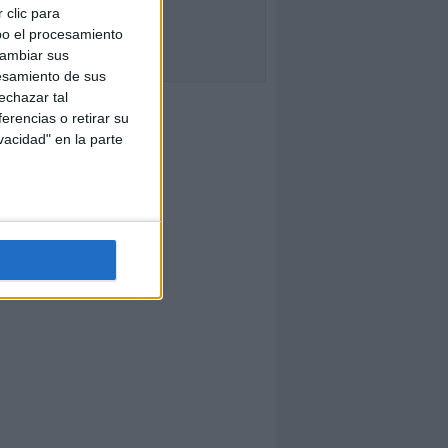
 clic para
bo el procesamiento
cambiar sus
esamiento de sus
echazar tal
erencias o retirar su
vacidad" en la parte