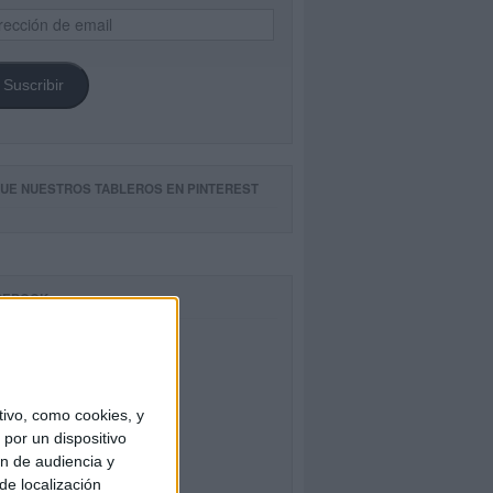
ección
il
Suscribir
GUE NUESTROS TABLEROS EN PINTEREST
CEBOOK
ivo, como cookies, y
por un dispositivo
ón de audiencia y
de localización