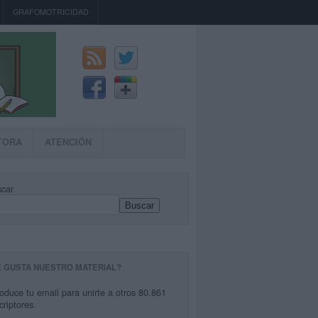
GRAFOMOTRICIDAD
TORA
ATENCIÓN
car
Buscar
E GUSTA NUESTRO MATERIAL?
roduce tu email para unirte a otros 80.861
criptores.