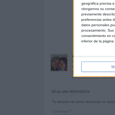
geográfica precisa e 
otorgarnos su conse
previamente descrito
preferencias antes d
datos personales pue
procesamiento. Sus p
consentimiento en cu
inferior de la página
Acerca de orientacion
Orientación Andújar no es sol
Maribel, que además de ser p
M
dentro del blog y en el cual,
voluntarios en sus meses de 
DEJA UNA RESPUESTA
Tu dirección de correo electrónico no será 
Comentario
*