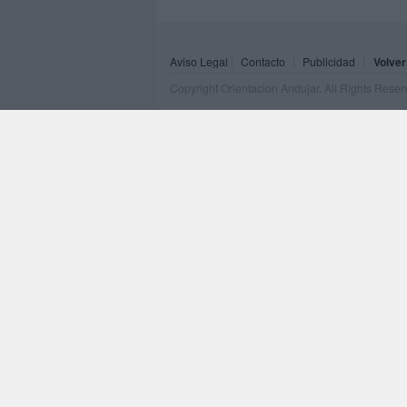
Aviso Legal
Contacto
Publicidad
Volver
Copyright Orientacion Andujar. All Rights Rese