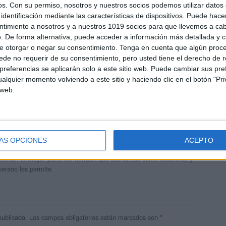
os.
Con su permiso, nosotros y nuestros socios podemos utilizar datos 
identificación mediante las características de dispositivos. Puede hacer
ntimiento a nosotros y a nuestros 1019 socios para que llevemos a ca
. De forma alternativa, puede acceder a información más detallada y 
e otorgar o negar su consentimiento.
Tenga en cuenta que algún proc
de no requerir de su consentimiento, pero usted tiene el derecho de r
referencias se aplicarán solo a este sitio web. Puede cambiar sus pref
alquier momento volviendo a este sitio y haciendo clic en el botón "Pri
 web.
andujar
o un blog, es la apuesta personal de dos profesores Ginés y
ÁS OPCIONES
ACEPTO
areja, son los encargados de los contenidos que encontramos
 vuelcan la mayor parte del tiempo, que sus tareas como docentes, y
verano les permite.
publicada.
Los campos obligatorios están marcados con
*