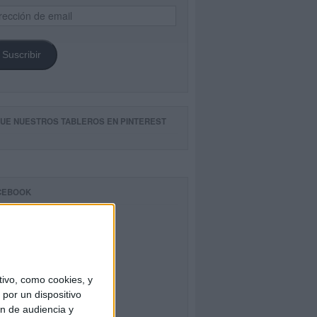
ección
il
Suscribir
GUE NUESTROS TABLEROS EN PINTEREST
CEBOOK
ivo, como cookies, y
por un dispositivo
ón de audiencia y