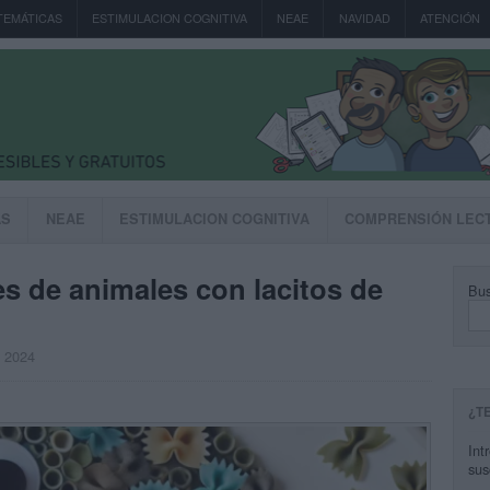
TEMÁTICAS
ESTIMULACION COGNITIVA
NEAE
NAVIDAD
ATENCIÓN
AS
NEAE
ESTIMULACION COGNITIVA
COMPRENSIÓN LEC
s de animales con lacitos de
Bus
, 2024
¿T
Int
sus