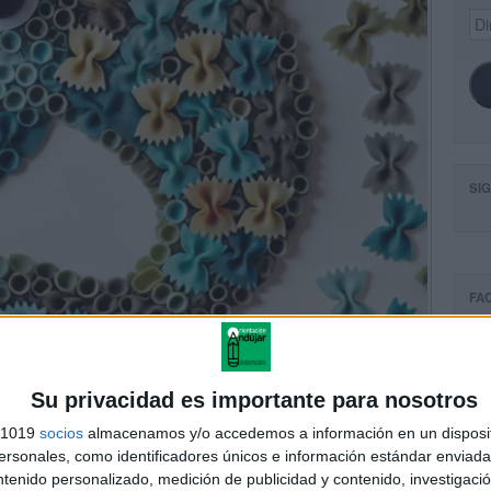
Dir
de
ema
SI
FA
Su privacidad es importante para nosotros
s 1019
socios
almacenamos y/o accedemos a información en un disposit
sonales, como identificadores únicos e información estándar enviada 
ntenido personalizado, medición de publicidad y contenido, investigaci