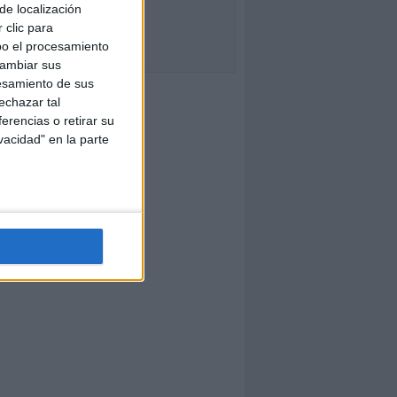
de localización
 clic para
bo el procesamiento
cambiar sus
esamiento de sus
echazar tal
erencias o retirar su
vacidad" en la parte