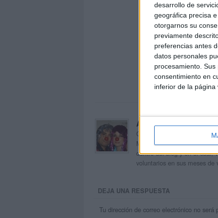
desarrollo de servici
geográfica precisa e 
otorgarnos su conse
previamente descrito
preferencias antes d
datos personales pue
procesamiento. Sus p
consentimiento en cu
inferior de la página
Acerca de orientacion
Orientación Andújar no es sol
M
Maribel, que además de ser p
dentro del blog y en el cual,
voluntarios en sus meses de 
DEJA UNA RESPUESTA
Tu dirección de correo electrónico no será 