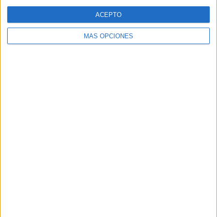
Web
ACEPTO
MÁS OPCIONES
Buscar
Buscar
¿TE GUSTA NUESTRO MATERIAL?