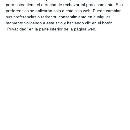
pero usted tiene el derecho de rechazar tal procesamiento. Sus
preferencias se aplicarán solo a este sitio web. Puede cambiar
sus preferencias o retirar su consentimiento en cualquier
momento volviendo a este sitio y haciendo clic en el botón
"Privacidad" en la parte inferior de la página web.
Acerca de orientacionandujar
Orientación Andújar no es solo un blog, es la apuesta
personal de dos profesores Ginés y Maribel, que
además de ser pareja, son los encargados de los
contenidos que encontramos dentro del blog y en el
cual, vuelcan la mayor parte del tiempo, que sus tareas
como docentes, y voluntarios en sus meses de verano
les permite.
DEJA UNA RESPUESTA
Tu dirección de correo electrónico no será