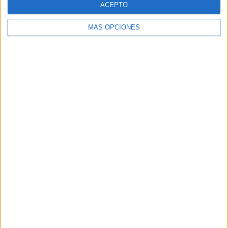
ACEPTO
MÁS OPCIONES
Buscar
Buscar
¿TE GUSTA NUESTRO MATERIAL?
Introduce tu email para unirte a otros
80.860 suscriptores.