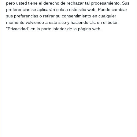
pero usted tiene el derecho de rechazar tal procesamiento. Sus
preferencias se aplicarán solo a este sitio web. Puede cambiar
sus preferencias o retirar su consentimiento en cualquier
momento volviendo a este sitio y haciendo clic en el botón
Acerca de orientacionandujar
"Privacidad" en la parte inferior de la página web.
Orientación Andújar no es solo un blog, es la apuesta
personal de dos profesores Ginés y Maribel, que
además de ser pareja, son los encargados de los
contenidos que encontramos dentro del blog y en el
cual, vuelcan la mayor parte del tiempo, que sus tareas
como docentes, y voluntarios en sus meses de verano
les permite.
DEJA UNA RESPUESTA
Tu dirección de correo electrónico no será
publicada.
Los campos obligatorios están marcados
con
*