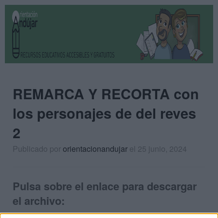
REMARCA Y RECORTA con
los personajes de del reves
2
Publicado por
orientacionandujar
el 25 junio, 2024
Pulsa sobre el enlace para descargar
el archivo: