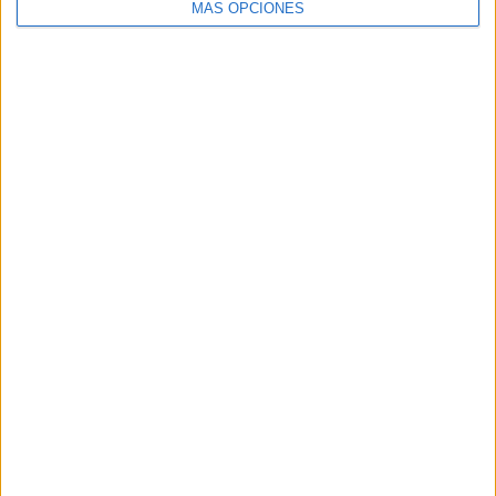
MÁS OPCIONES
Buscar
Buscar
¿TE GUSTA NUESTRO MATERIAL?
Introduce tu email para unirte a otros
80.871 suscriptores.
Dirección
de
email