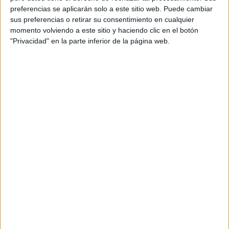
preferencias se aplicarán solo a este sitio web. Puede cambiar
Orientación Andújar no es solo un blog, es la apuesta
sus preferencias o retirar su consentimiento en cualquier
personal de dos profesores Ginés y Maribel, que
momento volviendo a este sitio y haciendo clic en el botón
además de ser pareja, son los encargados de los
"Privacidad" en la parte inferior de la página web.
contenidos que encontramos dentro del blog y en el
cual, vuelcan la mayor parte del tiempo, que sus tareas
como docentes, y voluntarios en sus meses de verano
les permite.
DEJA UNA RESPUESTA
Tu dirección de correo electrónico no será
publicada.
Los campos obligatorios están marcados
con
*
Comentario
*