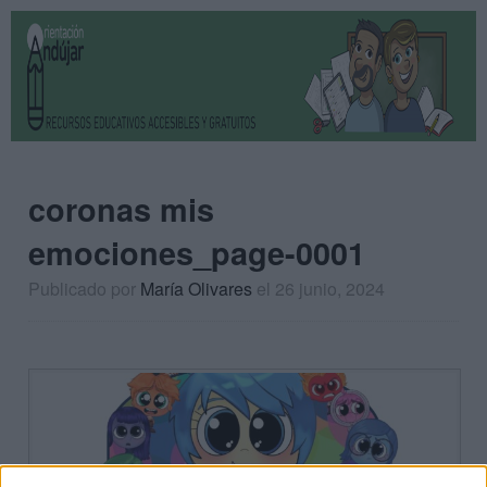
coronas mis
emociones_page-0001
Publicado por
María Olivares
el 26 junio, 2024