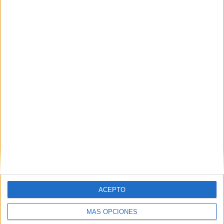
Nombre
*
Correo electrónico
*
Web
ACEPTO
MÁS OPCIONES