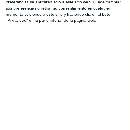
preferencias se aplicarán solo a este sitio web. Puede cambiar
sus preferencias o retirar su consentimiento en cualquier
momento volviendo a este sitio y haciendo clic en el botón
"Privacidad" en la parte inferior de la página web.
Acerca de María Olivares
El autor no ha proporcionado ninguna información.
DEJA UNA RESPUESTA
Tu dirección de correo electrónico no será
publicada.
Los campos obligatorios están marcados
con
*
Comentario
*