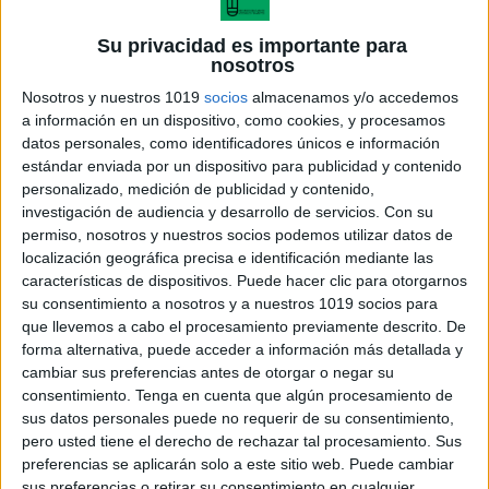
Su privacidad es importante para
nosotros
Nosotros y nuestros 1019
socios
almacenamos y/o accedemos
a información en un dispositivo, como cookies, y procesamos
datos personales, como identificadores únicos e información
estándar enviada por un dispositivo para publicidad y contenido
personalizado, medición de publicidad y contenido,
investigación de audiencia y desarrollo de servicios.
Con su
permiso, nosotros y nuestros socios podemos utilizar datos de
dobble intensamente
localización geográfica precisa e identificación mediante las
características de dispositivos. Puede hacer clic para otorgarnos
su consentimiento a nosotros y a nuestros 1019 socios para
que llevemos a cabo el procesamiento previamente descrito. De
forma alternativa, puede acceder a información más detallada y
Acerca de María Olivares
cambiar sus preferencias antes de otorgar o negar su
consentimiento.
Tenga en cuenta que algún procesamiento de
El autor no ha proporcionado ninguna información.
sus datos personales puede no requerir de su consentimiento,
pero usted tiene el derecho de rechazar tal procesamiento. Sus
preferencias se aplicarán solo a este sitio web. Puede cambiar
DEJA UNA RESPUESTA
sus preferencias o retirar su consentimiento en cualquier