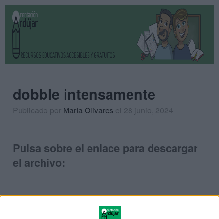
dobble intensamente
Publicado por
María Olivares
el 28 junio, 2024
Pulsa sobre el enlace para descargar
el archivo: