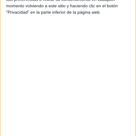
momento volviendo a este sitio y haciendo clic en el botón
Tu dirección de correo electrónico no será
"Privacidad" en la parte inferior de la página web.
publicada.
Los campos obligatorios están marcados
con
*
Comentario
*
Nombre
*
Correo electrónico
*