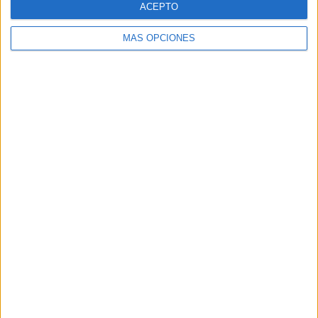
ACEPTO
MÁS OPCIONES
Buscar
Buscar
¿TE GUSTA NUESTRO MATERIAL?
Introduce tu email para unirte a otros
80.867 suscriptores.