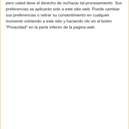
pero usted tiene el derecho de rechazar tal procesamiento. Sus
preferencias se aplicarán solo a este sitio web. Puede cambiar
sus preferencias o retirar su consentimiento en cualquier
momento volviendo a este sitio y haciendo clic en el botón
Acerca de orientacionandujar
"Privacidad" en la parte inferior de la página web.
Orientación Andújar no es solo un blog, es la apuesta
personal de dos profesores Ginés y Maribel, que
además de ser pareja, son los encargados de los
contenidos que encontramos dentro del blog y en el
cual, vuelcan la mayor parte del tiempo, que sus tareas
como docentes, y voluntarios en sus meses de verano
les permite.
DEJA UNA RESPUESTA
Tu dirección de correo electrónico no será
publicada.
Los campos obligatorios están marcados
con
*