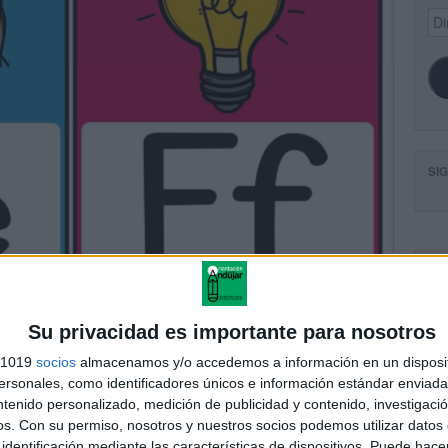
Dir
de
ema
SI
FA
Su privacidad es importante para nosotros
s 1019
socios
almacenamos y/o accedemos a información en un disposit
sonales, como identificadores únicos e información estándar enviada 
ntenido personalizado, medición de publicidad y contenido, investigaci
os.
Con su permiso, nosotros y nuestros socios podemos utilizar datos 
identificación mediante las características de dispositivos. Puede hacer