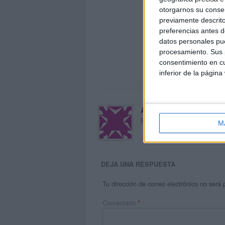
otorgarnos su conse
previamente descrito
preferencias antes d
datos personales pue
procesamiento. Sus p
consentimiento en cu
inferior de la página
Acerca de María Oliva
El autor no ha proporcionado
M
DEJA UNA RESPUESTA
Tu dirección de correo electrónico no será 
Comentario
*