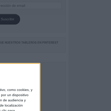
ección
il
Suscribir
GUE NUESTROS TABLEROS EN PINTEREST
CEBOOK
ivo, como cookies, y
por un dispositivo
ón de audiencia y
de localización
 clic para