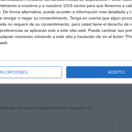
ntimiento a nosotros y a nuestros 1019 socios para que llevemos a ca
. De forma alternativa, puede acceder a información más detallada y 
e otorgar o negar su consentimiento.
Tenga en cuenta que algún proc
de no requerir de su consentimiento, pero usted tiene el derecho de r
referencias se aplicarán solo a este sitio web. Puede cambiar sus pref
alquier momento volviendo a este sitio y haciendo clic en el botón "Pri
 web.
res
 ninguna información.
ÁS OPCIONES
ACEPTO
publicada.
Los campos obligatorios están marcados con
*