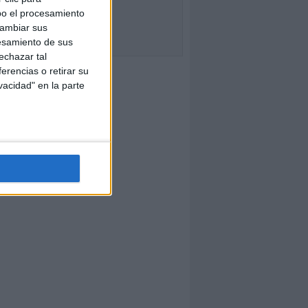
bo el procesamiento
cambiar sus
esamiento de sus
echazar tal
erencias o retirar su
vacidad" en la parte