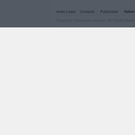
Aviso Legal
Contacto
Publicidad
Volver
Copyright Orientacion Andujar. All Rights Rese