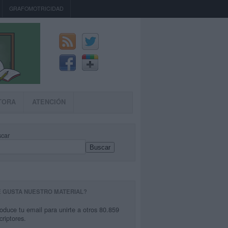
GRAFOMOTRICIDAD
TORA
ATENCIÓN
car
Buscar
E GUSTA NUESTRO MATERIAL?
roduce tu email para unirte a otros 80.859
criptores.