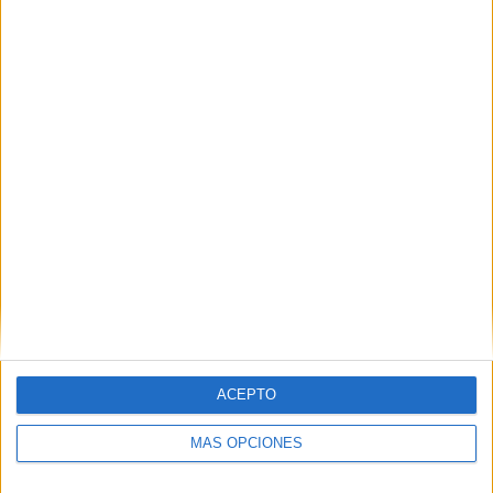
Nombre
*
Correo electrónico
*
Web
ACEPTO
MÁS OPCIONES