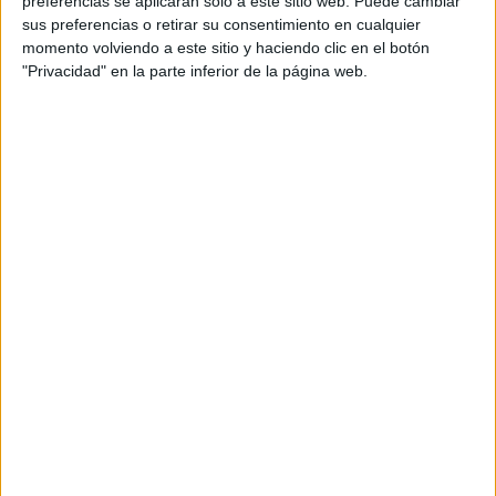
preferencias se aplicarán solo a este sitio web. Puede cambiar
sus preferencias o retirar su consentimiento en cualquier
Acerca de María Olivares
momento volviendo a este sitio y haciendo clic en el botón
"Privacidad" en la parte inferior de la página web.
El autor no ha proporcionado ninguna información.
DEJA UNA RESPUESTA
Tu dirección de correo electrónico no será
publicada.
Los campos obligatorios están marcados
con
*
Comentario
*