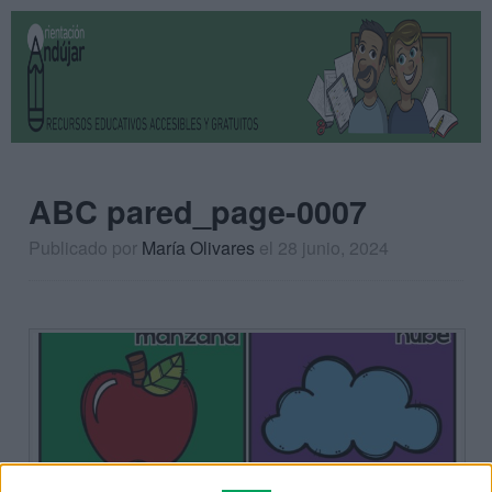
ABC pared_page-0007
Publicado por
María Olivares
el 28 junio, 2024