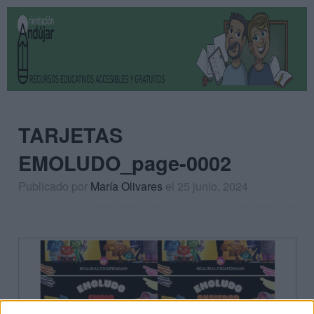
TARJETAS
EMOLUDO_page-0002
Publicado por
María Olivares
el 25 junio, 2024