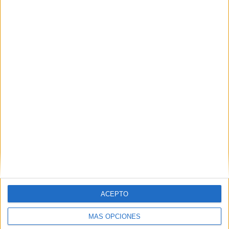
Nombre
*
Correo electrónico
*
Web
ACEPTO
MÁS OPCIONES