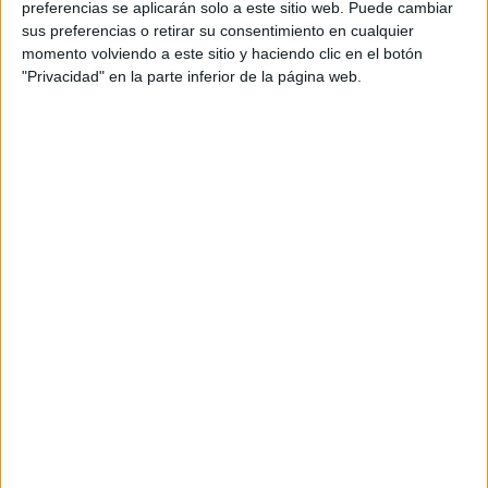
preferencias se aplicarán solo a este sitio web. Puede cambiar
sus preferencias o retirar su consentimiento en cualquier
momento volviendo a este sitio y haciendo clic en el botón
"Privacidad" en la parte inferior de la página web.
Acerca de María Olivares
El autor no ha proporcionado ninguna información.
DEJA UNA RESPUESTA
Tu dirección de correo electrónico no será
publicada.
Los campos obligatorios están marcados
con
*
Comentario
*