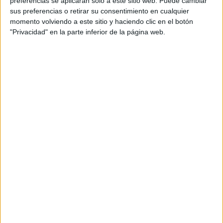
preferencias se aplicarán solo a este sitio web. Puede cambiar
sus preferencias o retirar su consentimiento en cualquier
Acerca de María Olivares
momento volviendo a este sitio y haciendo clic en el botón
"Privacidad" en la parte inferior de la página web.
El autor no ha proporcionado ninguna información.
DEJA UNA RESPUESTA
Tu dirección de correo electrónico no será
publicada.
Los campos obligatorios están marcados
con
*
Comentario
*