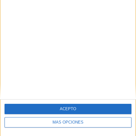
Nombre
*
Correo electrónico
*
Web
ACEPTO
MÁS OPCIONES