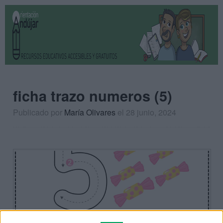
ficha trazo numeros (5)
Publicado por
María Olivares
el 28 junio, 2024