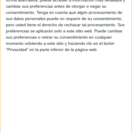
cambiar sus preferencias antes de otorgar o negar su
consentimiento.
Tenga en cuenta que algún procesamiento de
sus datos personales puede no requerir de su consentimiento,
pero usted tiene el derecho de rechazar tal procesamiento. Sus
preferencias se aplicarán solo a este sitio web. Puede cambiar
Acerca de orientacionandujar
sus preferencias o retirar su consentimiento en cualquier
momento volviendo a este sitio y haciendo clic en el botón
Orientación Andújar no es solo un blog, es la apuesta
"Privacidad" en la parte inferior de la página web.
personal de dos profesores Ginés y Maribel, que
además de ser pareja, son los encargados de los
contenidos que encontramos dentro del blog y en el
cual, vuelcan la mayor parte del tiempo, que sus tareas
como docentes, y voluntarios en sus meses de verano
les permite.
2 COMMENTS
Karolin Johanna De Aza Santiago