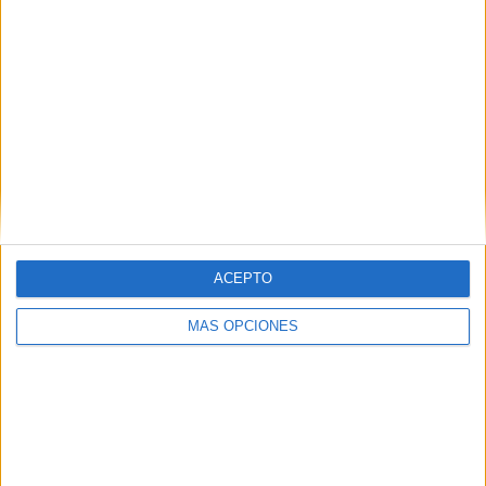
publicada.
Los campos obligatorios están marcados
con
*
Comentario
*
ACEPTO
Nombre
*
MÁS OPCIONES
Correo electrónico
*