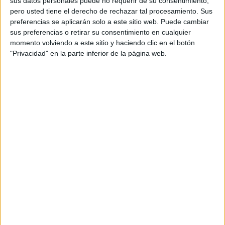
sus datos personales puede no requerir de su consentimiento,
pero usted tiene el derecho de rechazar tal procesamiento. Sus
preferencias se aplicarán solo a este sitio web. Puede cambiar
sus preferencias o retirar su consentimiento en cualquier
momento volviendo a este sitio y haciendo clic en el botón
"Privacidad" en la parte inferior de la página web.
Acerca de orientacionandujar
Orientación Andújar no es solo un blog, es la apuesta
personal de dos profesores Ginés y Maribel, que
además de ser pareja, son los encargados de los
contenidos que encontramos dentro del blog y en el
cual, vuelcan la mayor parte del tiempo, que sus tareas
como docentes, y voluntarios en sus meses de verano
les permite.
DEJA UNA RESPUESTA