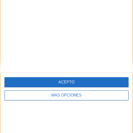
Tu dirección de correo electrónico no será
publicada.
Los campos obligatorios están marcados
con
*
Comentario
*
ACEPTO
MÁS OPCIONES
Nombre
*
Correo electrónico
*