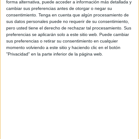
forma alternativa, puede acceder a información más detallada y
cambiar sus preferencias antes de otorgar o negar su
consentimiento.
Tenga en cuenta que algún procesamiento de
sus datos personales puede no requerir de su consentimiento,
pero usted tiene el derecho de rechazar tal procesamiento. Sus
preferencias se aplicarán solo a este sitio web. Puede cambiar
sus preferencias o retirar su consentimiento en cualquier
momento volviendo a este sitio y haciendo clic en el botón
Acerca de orientacionandujar
"Privacidad" en la parte inferior de la página web.
Orientación Andújar no es solo un blog, es la apuesta
personal de dos profesores Ginés y Maribel, que
además de ser pareja, son los encargados de los
contenidos que encontramos dentro del blog y en el
cual, vuelcan la mayor parte del tiempo, que sus tareas
como docentes, y voluntarios en sus meses de verano
les permite.
2 COMMENTS