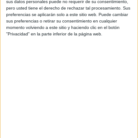
sus datos personales puede no requerir de su consentimiento,
pero usted tiene el derecho de rechazar tal procesamiento. Sus
preferencias se aplicarán solo a este sitio web. Puede cambiar
sus preferencias o retirar su consentimiento en cualquier
momento volviendo a este sitio y haciendo clic en el botón
"Privacidad" en la parte inferior de la página web.
Acerca de orientacionandujar
Orientación Andújar no es solo un blog, es la apuesta
personal de dos profesores Ginés y Maribel, que
además de ser pareja, son los encargados de los
contenidos que encontramos dentro del blog y en el
cual, vuelcan la mayor parte del tiempo, que sus tareas
como docentes, y voluntarios en sus meses de verano
les permite.
DEJA UNA RESPUESTA