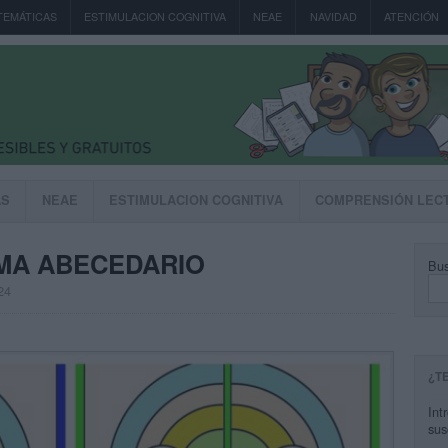
TEMÁTICAS
ESTIMULACION COGNITIVA
NEAE
NAVIDAD
ATENCIÓN
AS
NEAE
ESTIMULACION COGNITIVA
COMPRENSIÓN LEC
MA ABECEDARIO
Bus
24
¿T
Int
sus