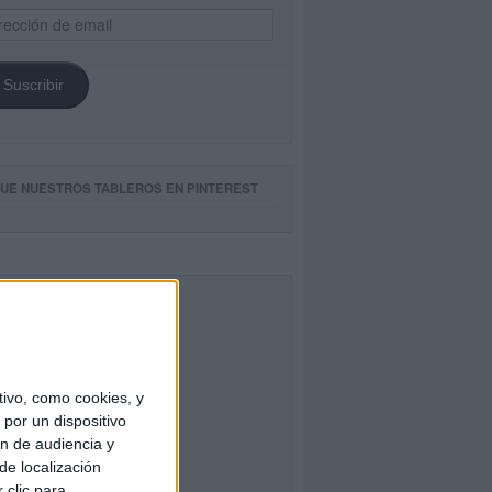
ección
il
Suscribir
GUE NUESTROS TABLEROS EN PINTEREST
CEBOOK
ivo, como cookies, y
por un dispositivo
ón de audiencia y
de localización
 clic para