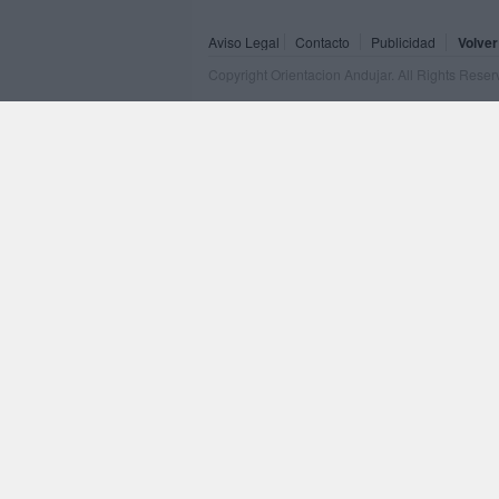
Aviso Legal
Contacto
Publicidad
Volver
Copyright Orientacion Andujar. All Rights Rese