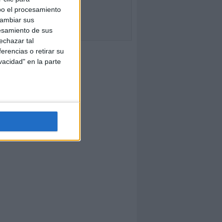
bo el procesamiento
cambiar sus
esamiento de sus
echazar tal
erencias o retirar su
vacidad" en la parte