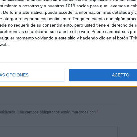
ntimiento a nosotros y a nuestros 1019 socios para que llevemos a ca
. De forma alternativa, puede acceder a información más detallada y 
e otorgar o negar su consentimiento.
Tenga en cuenta que algún proc
de no requerir de su consentimiento, pero usted tiene el derecho de r
referencias se aplicarán solo a este sitio web. Puede cambiar sus pref
alquier momento volviendo a este sitio y haciendo clic en el botón "Pri
 web.
res
 ninguna información.
ÁS OPCIONES
ACEPTO
publicada.
Los campos obligatorios están marcados con
*