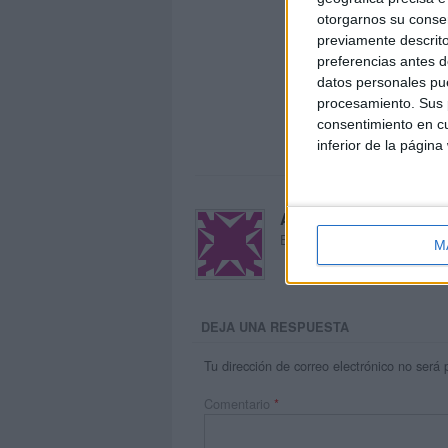
otorgarnos su conse
previamente descrito
preferencias antes d
datos personales pue
procesamiento. Sus p
consentimiento en cu
inferior de la página
Acerca de María Oliva
El autor no ha proporcionado
M
DEJA UNA RESPUESTA
Tu dirección de correo electrónico no será 
Comentario
*