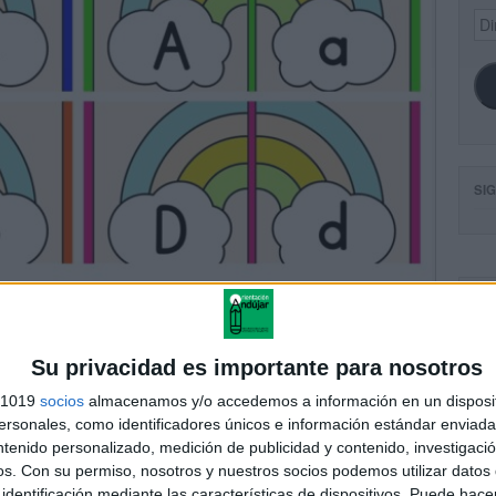
Dir
de
ema
SI
FA
Su privacidad es importante para nosotros
s 1019
socios
almacenamos y/o accedemos a información en un disposit
sonales, como identificadores únicos e información estándar enviada 
ntenido personalizado, medición de publicidad y contenido, investigaci
os.
Con su permiso, nosotros y nuestros socios podemos utilizar datos 
identificación mediante las características de dispositivos. Puede hacer