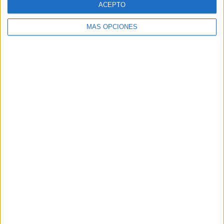
ACEPTO
MÁS OPCIONES
Buscar
Buscar
¿TE GUSTA NUESTRO MATERIAL?
Introduce tu email para unirte a otros
80.860 suscriptores.