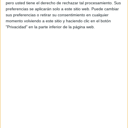
pero usted tiene el derecho de rechazar tal procesamiento. Sus
preferencias se aplicarán solo a este sitio web. Puede cambiar
sus preferencias o retirar su consentimiento en cualquier
momento volviendo a este sitio y haciendo clic en el botón
Acerca de orientacionandujar
"Privacidad" en la parte inferior de la página web.
Orientación Andújar no es solo un blog, es la apuesta
personal de dos profesores Ginés y Maribel, que
además de ser pareja, son los encargados de los
contenidos que encontramos dentro del blog y en el
cual, vuelcan la mayor parte del tiempo, que sus tareas
como docentes, y voluntarios en sus meses de verano
les permite.
DEJA UNA RESPUESTA
Tu dirección de correo electrónico no será
publicada.
Los campos obligatorios están marcados
con
*