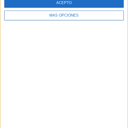
ACEPTO
MÁS OPCIONES
Buscar
Buscar
¿TE GUSTA NUESTRO MATERIAL?
Introduce tu email para unirte a otros
80.869 suscriptores.