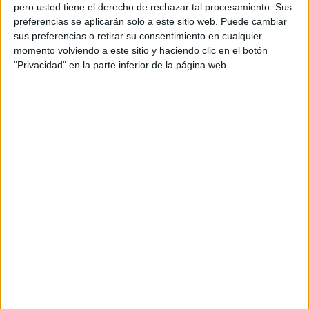
pero usted tiene el derecho de rechazar tal procesamiento. Sus
preferencias se aplicarán solo a este sitio web. Puede cambiar
sus preferencias o retirar su consentimiento en cualquier
momento volviendo a este sitio y haciendo clic en el botón
Acerca de orientacionandujar
"Privacidad" en la parte inferior de la página web.
Orientación Andújar no es solo un blog, es la apuesta
personal de dos profesores Ginés y Maribel, que
además de ser pareja, son los encargados de los
contenidos que encontramos dentro del blog y en el
cual, vuelcan la mayor parte del tiempo, que sus tareas
como docentes, y voluntarios en sus meses de verano
les permite.
DEJA UNA RESPUESTA
Tu dirección de correo electrónico no será
publicada.
Los campos obligatorios están marcados
con
*