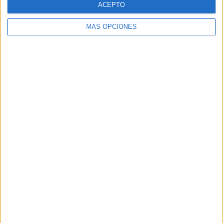
ACEPTO
MÁS OPCIONES
Buscar
Buscar
¿TE GUSTA NUESTRO MATERIAL?
Introduce tu email para unirte a otros
80.864 suscriptores.