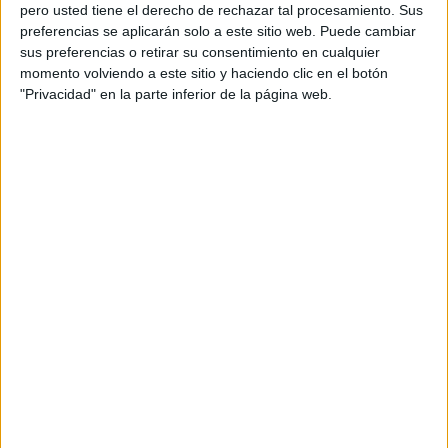
pero usted tiene el derecho de rechazar tal procesamiento. Sus
preferencias se aplicarán solo a este sitio web. Puede cambiar
sus preferencias o retirar su consentimiento en cualquier
momento volviendo a este sitio y haciendo clic en el botón
Acerca de orientacionandujar
"Privacidad" en la parte inferior de la página web.
Orientación Andújar no es solo un blog, es la apuesta
personal de dos profesores Ginés y Maribel, que
además de ser pareja, son los encargados de los
contenidos que encontramos dentro del blog y en el
cual, vuelcan la mayor parte del tiempo, que sus tareas
como docentes, y voluntarios en sus meses de verano
les permite.
DEJA UNA RESPUESTA
Tu dirección de correo electrónico no será
publicada.
Los campos obligatorios están marcados
con
*