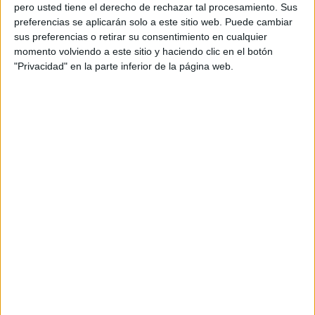
pero usted tiene el derecho de rechazar tal procesamiento. Sus
preferencias se aplicarán solo a este sitio web. Puede cambiar
sus preferencias o retirar su consentimiento en cualquier
momento volviendo a este sitio y haciendo clic en el botón
Acerca de orientacionandujar
"Privacidad" en la parte inferior de la página web.
Orientación Andújar no es solo un blog, es la apuesta
personal de dos profesores Ginés y Maribel, que
además de ser pareja, son los encargados de los
contenidos que encontramos dentro del blog y en el
cual, vuelcan la mayor parte del tiempo, que sus tareas
como docentes, y voluntarios en sus meses de verano
les permite.
DEJA UNA RESPUESTA
Tu dirección de correo electrónico no será
publicada.
Los campos obligatorios están marcados
con
*