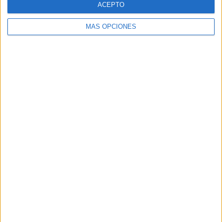
ACEPTO
MÁS OPCIONES
Buscar
Buscar
¿TE GUSTA NUESTRO MATERIAL?
Introduce tu email para unirte a otros
80.869 suscriptores.