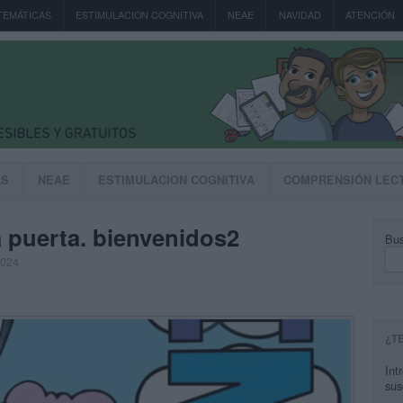
TEMÁTICAS
ESTIMULACION COGNITIVA
NEAE
NAVIDAD
ATENCIÓN
AS
NEAE
ESTIMULACION COGNITIVA
COMPRENSIÓN LEC
a puerta. bienvenidos2
Bus
2024
¿T
Int
sus