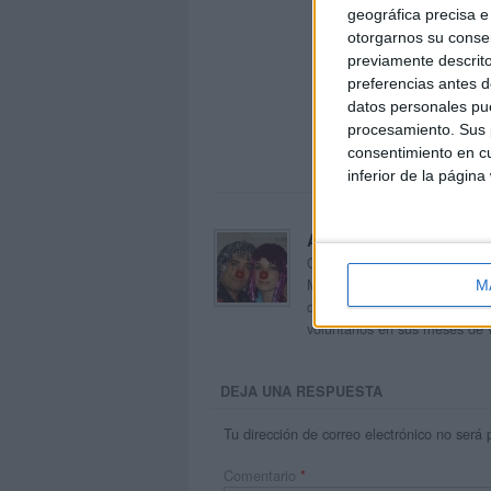
geográfica precisa e 
otorgarnos su conse
previamente descrito
preferencias antes d
datos personales pue
procesamiento. Sus p
consentimiento en cu
inferior de la página
Acerca de orientacion
Orientación Andújar no es sol
Maribel, que además de ser p
M
dentro del blog y en el cual,
voluntarios en sus meses de 
DEJA UNA RESPUESTA
Tu dirección de correo electrónico no será 
Comentario
*