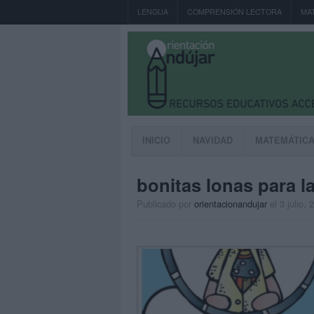
LENGUA
COMPRENSIÓN LECTORA
MA
INICIO
NAVIDAD
MATEMÁTIC
bonitas lonas para l
Publicado por
orientacionandujar
el 3 julio, 