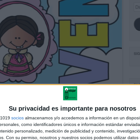
Dir
de
ema
SI
FA
Su privacidad es importante para nosotros
s 1019
socios
almacenamos y/o accedemos a información en un disposit
sonales, como identificadores únicos e información estándar enviada 
ntenido personalizado, medición de publicidad y contenido, investigaci
os.
Con su permiso, nosotros y nuestros socios podemos utilizar datos 