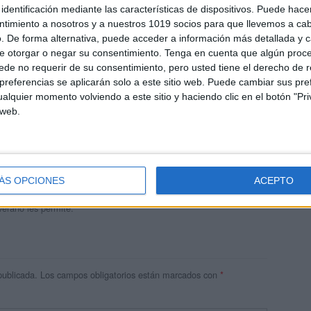
identificación mediante las características de dispositivos. Puede hacer
ntimiento a nosotros y a nuestros 1019 socios para que llevemos a ca
. De forma alternativa, puede acceder a información más detallada y 
e otorgar o negar su consentimiento.
Tenga en cuenta que algún proc
de no requerir de su consentimiento, pero usted tiene el derecho de r
referencias se aplicarán solo a este sitio web. Puede cambiar sus pref
alquier momento volviendo a este sitio y haciendo clic en el botón "Pri
 web.
andujar
o un blog, es la apuesta personal de dos profesores Ginés y
areja, son los encargados de los contenidos que encontramos
ÁS OPCIONES
ACEPTO
 vuelcan la mayor parte del tiempo, que sus tareas como docentes, y
verano les permite.
publicada.
Los campos obligatorios están marcados con
*