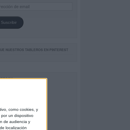
ección
il
Suscribir
GUE NUESTROS TABLEROS EN PINTEREST
CEBOOK
ivo, como cookies, y
por un dispositivo
ón de audiencia y
de localización