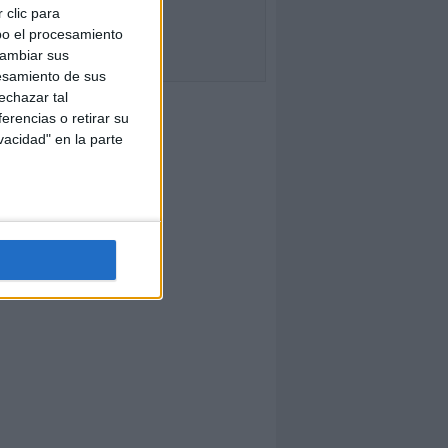
 clic para
bo el procesamiento
cambiar sus
esamiento de sus
echazar tal
erencias o retirar su
vacidad" en la parte