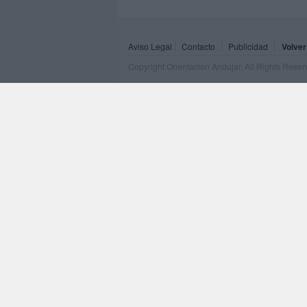
Aviso Legal
Contacto
Publicidad
Volver
Copyright Orientacion Andujar. All Rights Rese