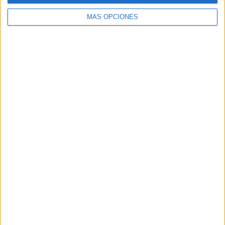
MÁS OPCIONES
Buscar
Buscar
¿TE GUSTA NUESTRO MATERIAL?
Introduce tu email para unirte a otros
80.859 suscriptores.
Dirección