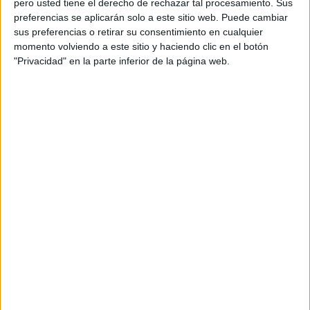
pero usted tiene el derecho de rechazar tal procesamiento. Sus
preferencias se aplicarán solo a este sitio web. Puede cambiar
Acerca de orientacionandujar
sus preferencias o retirar su consentimiento en cualquier
momento volviendo a este sitio y haciendo clic en el botón
Orientación Andújar no es solo un blog, es la apuesta
"Privacidad" en la parte inferior de la página web.
personal de dos profesores Ginés y Maribel, que
además de ser pareja, son los encargados de los
contenidos que encontramos dentro del blog y en el
cual, vuelcan la mayor parte del tiempo, que sus tareas
como docentes, y voluntarios en sus meses de verano
les permite.
DEJA UNA RESPUESTA
Tu dirección de correo electrónico no será
publicada.
Los campos obligatorios están marcados
con
*