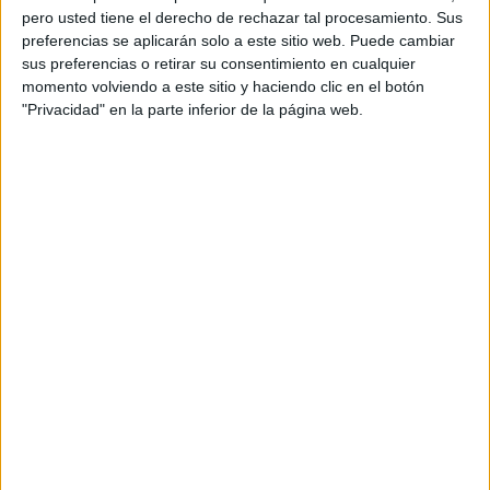
pero usted tiene el derecho de rechazar tal procesamiento. Sus
preferencias se aplicarán solo a este sitio web. Puede cambiar
sus preferencias o retirar su consentimiento en cualquier
momento volviendo a este sitio y haciendo clic en el botón
"Privacidad" en la parte inferior de la página web.
Acerca de orientacionandujar
Orientación Andújar no es solo un blog, es la apuesta
personal de dos profesores Ginés y Maribel, que
además de ser pareja, son los encargados de los
contenidos que encontramos dentro del blog y en el
cual, vuelcan la mayor parte del tiempo, que sus tareas
como docentes, y voluntarios en sus meses de verano
les permite.
DEJA UNA RESPUESTA
Tu dirección de correo electrónico no será