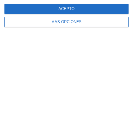
Web
ACEPTO
MÁS OPCIONES
Buscar
Buscar
¿TE GUSTA NUESTRO MATERIAL?