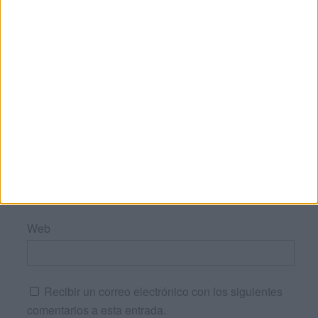
Nombre
*
Correo electrónico
*
Web
Recibir un correo electrónico con los siguientes
comentarios a esta entrada.