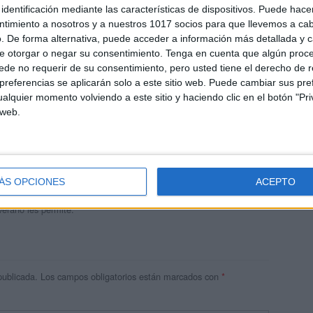
identificación mediante las características de dispositivos. Puede hacer
ntimiento a nosotros y a nuestros 1017 socios para que llevemos a ca
. De forma alternativa, puede acceder a información más detallada y 
e otorgar o negar su consentimiento.
Tenga en cuenta que algún proc
de no requerir de su consentimiento, pero usted tiene el derecho de r
referencias se aplicarán solo a este sitio web. Puede cambiar sus pref
alquier momento volviendo a este sitio y haciendo clic en el botón "Pri
 web.
andujar
o un blog, es la apuesta personal de dos profesores Ginés y
areja, son los encargados de los contenidos que encontramos
ÁS OPCIONES
ACEPTO
 vuelcan la mayor parte del tiempo, que sus tareas como docentes, y
verano les permite.
publicada.
Los campos obligatorios están marcados con
*