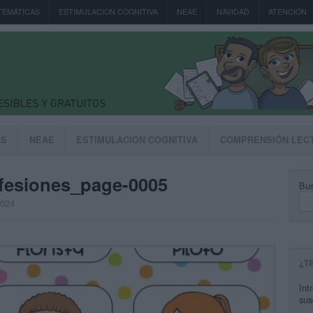
TEMÁTICAS
ESTIMULACION COGNITIVA
NEAE
NAVIDAD
ATENCIÓN
AS
NEAE
ESTIMULACION COGNITIVA
COMPRENSIÓN LEC
rofesiones_page-0005
Bus
2024
¿T
Int
sus