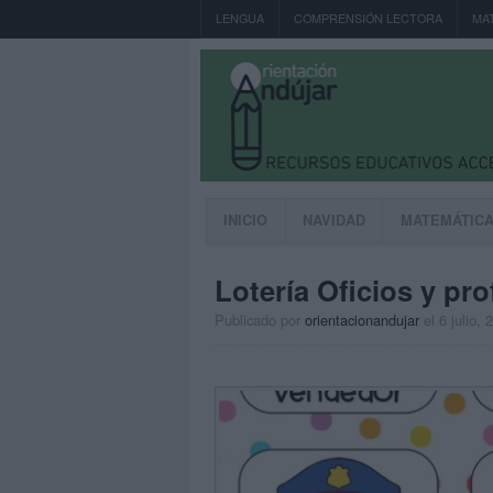
LENGUA
COMPRENSIÓN LECTORA
MA
INICIO
NAVIDAD
MATEMÁTIC
Lotería Oficios y p
Publicado por
orientacionandujar
el 6 julio, 