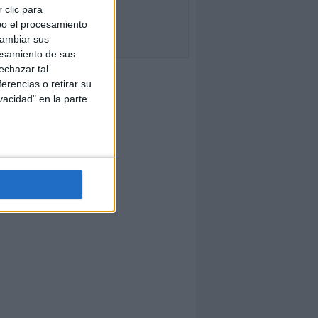
 clic para
bo el procesamiento
cambiar sus
esamiento de sus
echazar tal
erencias o retirar su
vacidad" en la parte