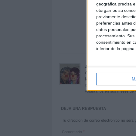
geográfica precisa e 
otorgarnos su conse
previamente descrito
preferencias antes d
datos personales pue
procesamiento. Sus p
consentimiento en cu
inferior de la página
Acerca de orientacion
Orientación Andújar no es sol
Maribel, que además de ser p
M
dentro del blog y en el cual,
voluntarios en sus meses de 
DEJA UNA RESPUESTA
Tu dirección de correo electrónico no será 
Comentario
*