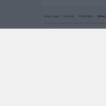
Aviso Legal
Contacto
Publicidad
Volver
Copyright Orientacion Andujar. All Rights Rese