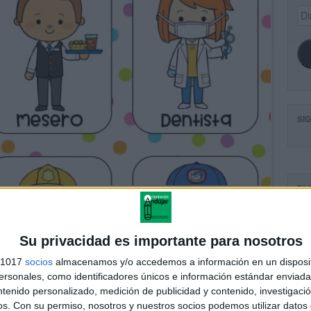
Dir
de
ema
SI
FA
Su privacidad es importante para nosotros
s 1017
socios
almacenamos y/o accedemos a información en un disposit
sonales, como identificadores únicos e información estándar enviada 
ntenido personalizado, medición de publicidad y contenido, investigaci
os.
Con su permiso, nosotros y nuestros socios podemos utilizar datos 