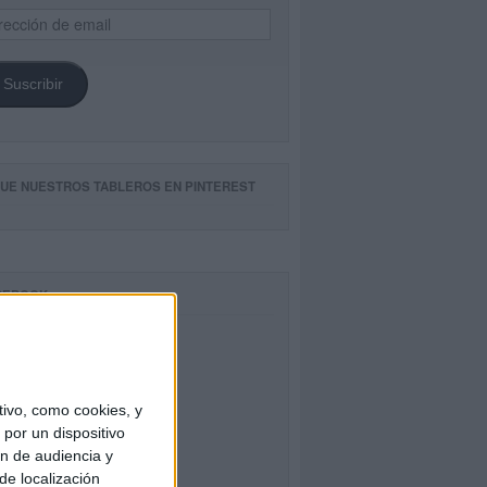
ección
il
Suscribir
GUE NUESTROS TABLEROS EN PINTEREST
CEBOOK
ivo, como cookies, y
por un dispositivo
ón de audiencia y
de localización