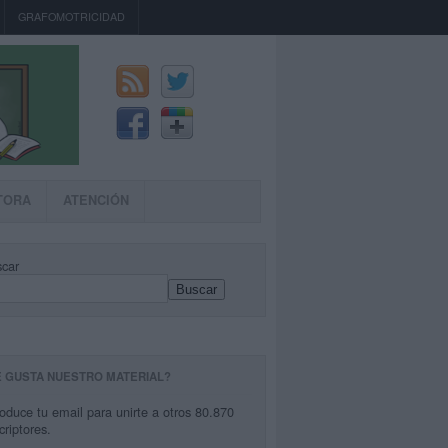
GRAFOMOTRICIDAD
TORA
ATENCIÓN
car
Buscar
E GUSTA NUESTRO MATERIAL?
roduce tu email para unirte a otros 80.870
criptores.