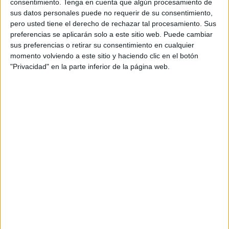
consentimiento.
Tenga en cuenta que algún procesamiento de
sus datos personales puede no requerir de su consentimiento,
pero usted tiene el derecho de rechazar tal procesamiento. Sus
preferencias se aplicarán solo a este sitio web. Puede cambiar
Acerca de orientacionandujar
sus preferencias o retirar su consentimiento en cualquier
momento volviendo a este sitio y haciendo clic en el botón
Orientación Andújar no es solo un blog, es la apuesta
"Privacidad" en la parte inferior de la página web.
personal de dos profesores Ginés y Maribel, que
además de ser pareja, son los encargados de los
contenidos que encontramos dentro del blog y en el
cual, vuelcan la mayor parte del tiempo, que sus tareas
como docentes, y voluntarios en sus meses de verano
les permite.
1 COMENTARIO
cinthya samantha narvaez pelaez
Publicado
16 septiembre, 2024 a las 9:41 AM
muchas gracias