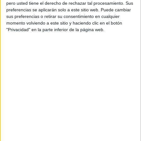
pero usted tiene el derecho de rechazar tal procesamiento. Sus
preferencias se aplicarán solo a este sitio web. Puede cambiar
sus preferencias o retirar su consentimiento en cualquier
momento volviendo a este sitio y haciendo clic en el botón
Acerca de orientacionandujar
"Privacidad" en la parte inferior de la página web.
Orientación Andújar no es solo un blog, es la apuesta
personal de dos profesores Ginés y Maribel, que
además de ser pareja, son los encargados de los
contenidos que encontramos dentro del blog y en el
cual, vuelcan la mayor parte del tiempo, que sus tareas
como docentes, y voluntarios en sus meses de verano
les permite.
DEJA UNA RESPUESTA
Tu dirección de correo electrónico no será
publicada.
Los campos obligatorios están marcados
con
*