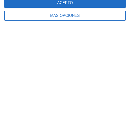
ACEPTO
MÁS OPCIONES
Buscar
Buscar
¿TE GUSTA NUESTRO MATERIAL?
Introduce tu email para unirte a otros
80.867 suscriptores.