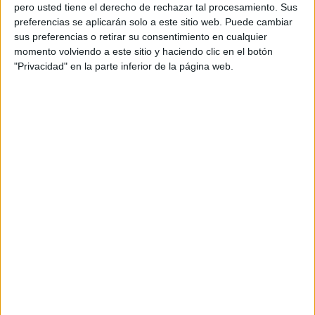
pero usted tiene el derecho de rechazar tal procesamiento. Sus
preferencias se aplicarán solo a este sitio web. Puede cambiar
sus preferencias o retirar su consentimiento en cualquier
momento volviendo a este sitio y haciendo clic en el botón
Acerca de orientacionandujar
"Privacidad" en la parte inferior de la página web.
Orientación Andújar no es solo un blog, es la apuesta
personal de dos profesores Ginés y Maribel, que
además de ser pareja, son los encargados de los
contenidos que encontramos dentro del blog y en el
cual, vuelcan la mayor parte del tiempo, que sus tareas
como docentes, y voluntarios en sus meses de verano
les permite.
DEJA UNA RESPUESTA
Tu dirección de correo electrónico no será
publicada.
Los campos obligatorios están marcados
con
*