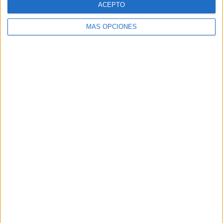
ACEPTO
MÁS OPCIONES
Buscar
Buscar
¿TE GUSTA NUESTRO MATERIAL?
Introduce tu email para unirte a otros
80.867 suscriptores.