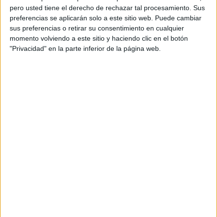
pero usted tiene el derecho de rechazar tal procesamiento. Sus
preferencias se aplicarán solo a este sitio web. Puede cambiar
sus preferencias o retirar su consentimiento en cualquier
momento volviendo a este sitio y haciendo clic en el botón
"Privacidad" en la parte inferior de la página web.
Acerca de orientacionandujar
Orientación Andújar no es solo un blog, es la apuesta
personal de dos profesores Ginés y Maribel, que
además de ser pareja, son los encargados de los
contenidos que encontramos dentro del blog y en el
cual, vuelcan la mayor parte del tiempo, que sus tareas
como docentes, y voluntarios en sus meses de verano
les permite.
DEJA UNA RESPUESTA
Tu dirección de correo electrónico no será