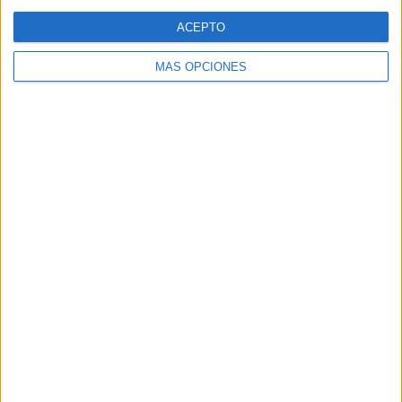
Web
ACEPTO
MÁS OPCIONES
Buscar
Buscar
¿TE GUSTA NUESTRO MATERIAL?