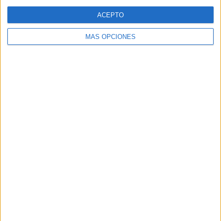
Web
ACEPTO
MÁS OPCIONES
Buscar
Buscar
¿TE GUSTA NUESTRO MATERIAL?