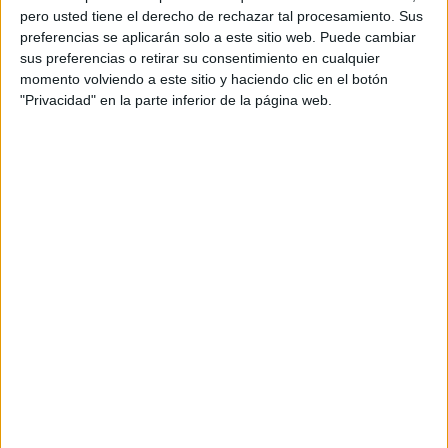
pero usted tiene el derecho de rechazar tal procesamiento. Sus
preferencias se aplicarán solo a este sitio web. Puede cambiar
sus preferencias o retirar su consentimiento en cualquier
momento volviendo a este sitio y haciendo clic en el botón
"Privacidad" en la parte inferior de la página web.
Acerca de orientacionandujar
Orientación Andújar no es solo un blog, es la apuesta
personal de dos profesores Ginés y Maribel, que
además de ser pareja, son los encargados de los
contenidos que encontramos dentro del blog y en el
cual, vuelcan la mayor parte del tiempo, que sus tareas
como docentes, y voluntarios en sus meses de verano
les permite.
DEJA UNA RESPUESTA
Tu dirección de correo electrónico no será