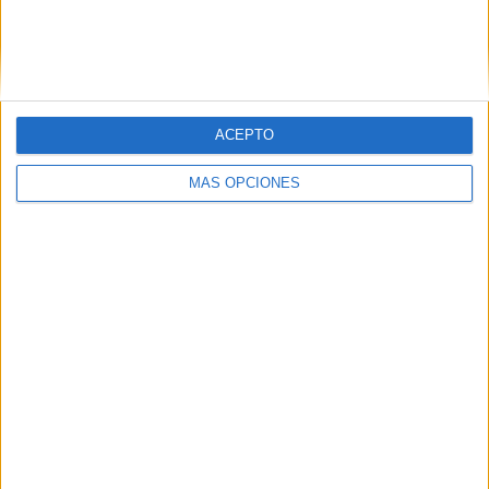
Nombre
*
Correo electrónico
*
ACEPTO
MÁS OPCIONES
Web
Buscar