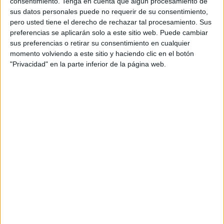
consentimiento.
Tenga en cuenta que algún procesamiento de
Acerca de orientacionandujar
sus datos personales puede no requerir de su consentimiento,
Orientación Andújar no es solo un blog, es la apuesta
pero usted tiene el derecho de rechazar tal procesamiento. Sus
preferencias se aplicarán solo a este sitio web. Puede cambiar
personal de dos profesores Ginés y Maribel, que
sus preferencias o retirar su consentimiento en cualquier
además de ser pareja, son los encargados de los
momento volviendo a este sitio y haciendo clic en el botón
contenidos que encontramos dentro del blog y en el
"Privacidad" en la parte inferior de la página web.
cual, vuelcan la mayor parte del tiempo, que sus tareas
como docentes, y voluntarios en sus meses de verano
les permite.
1 COMENTARIO
María estrada
Publicado
25 julio, 2024 a las 1:47 PM
Buen dia , los felicito me gusta todo ese
material que puedo usar en mi aula de clase
. Bendiciones 🙏