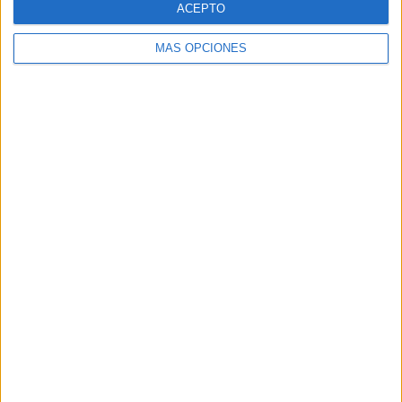
ACEPTO
MÁS OPCIONES
Buscar
Buscar
¿TE GUSTA NUESTRO MATERIAL?
Introduce tu email para unirte a otros
80.860 suscriptores.