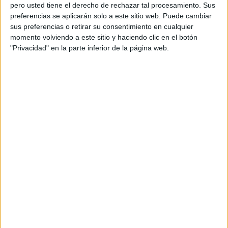
pero usted tiene el derecho de rechazar tal procesamiento. Sus
preferencias se aplicarán solo a este sitio web. Puede cambiar
sus preferencias o retirar su consentimiento en cualquier
momento volviendo a este sitio y haciendo clic en el botón
Acerca de orientacionandujar
"Privacidad" en la parte inferior de la página web.
Orientación Andújar no es solo un blog, es la apuesta
personal de dos profesores Ginés y Maribel, que
además de ser pareja, son los encargados de los
contenidos que encontramos dentro del blog y en el
cual, vuelcan la mayor parte del tiempo, que sus tareas
como docentes, y voluntarios en sus meses de verano
les permite.
DEJA UNA RESPUESTA
Tu dirección de correo electrónico no será
publicada.
Los campos obligatorios están marcados
con
*