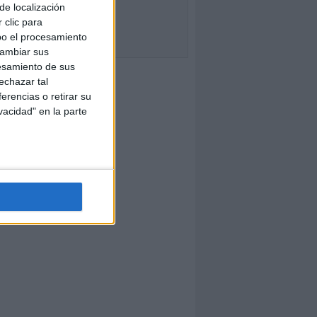
de localización
 clic para
bo el procesamiento
cambiar sus
esamiento de sus
echazar tal
erencias o retirar su
vacidad" en la parte