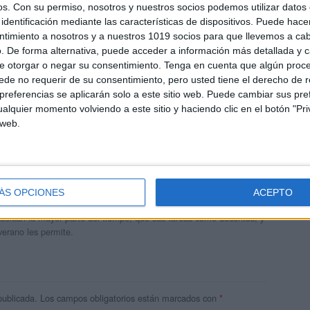
os.
Con su permiso, nosotros y nuestros socios podemos utilizar datos 
identificación mediante las características de dispositivos. Puede hacer
ntimiento a nosotros y a nuestros 1019 socios para que llevemos a ca
. De forma alternativa, puede acceder a información más detallada y 
e otorgar o negar su consentimiento.
Tenga en cuenta que algún proc
de no requerir de su consentimiento, pero usted tiene el derecho de r
referencias se aplicarán solo a este sitio web. Puede cambiar sus pref
alquier momento volviendo a este sitio y haciendo clic en el botón "Pri
 web.
andujar
o un blog, es la apuesta personal de dos profesores Ginés y
ÁS OPCIONES
ACEPTO
areja, son los encargados de los contenidos que encontramos
 vuelcan la mayor parte del tiempo, que sus tareas como docentes, y
verano les permite.
publicada.
Los campos obligatorios están marcados con
*