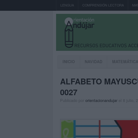
LENGUA
COMPRENSIÓN LECTORA
MA
INICIO
NAVIDAD
MATEMÁTIC
ALFABETO MAYUSCU
0027
Publicado por
orientacionandujar
el 8 julio, 