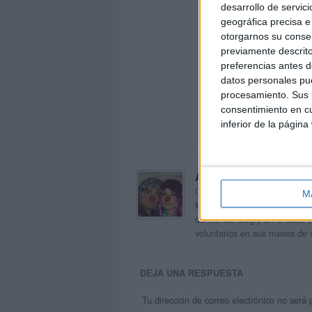
desarrollo de servici
geográfica precisa e 
otorgarnos su conse
previamente descrito
preferencias antes d
datos personales pue
procesamiento. Sus p
consentimiento en cu
inferior de la página
Acerca de orientacion
Orientación Andújar no es sol
M
Maribel, que además de ser p
dentro del blog y en el cual,
voluntarios en sus meses de 
DEJA UNA RESPUESTA
Tu dirección de correo electrónico no será 