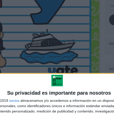
Dir
de
ema
SI
FA
Su privacidad es importante para nosotros
s 1019
socios
almacenamos y/o accedemos a información en un disposit
sonales, como identificadores únicos e información estándar enviada 
ntenido personalizado, medición de publicidad y contenido, investigaci