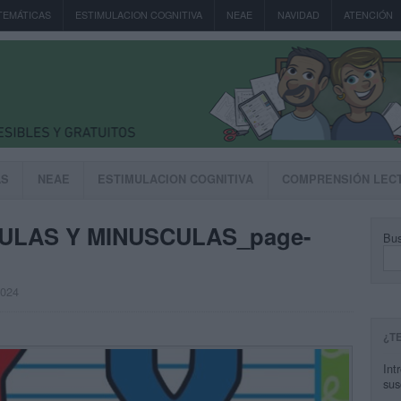
TEMÁTICAS
ESTIMULACION COGNITIVA
NEAE
NAVIDAD
ATENCIÓN
AS
NEAE
ESTIMULACION COGNITIVA
COMPRENSIÓN LEC
LAS Y MINUSCULAS_page-
Bus
2024
¿T
Int
sus