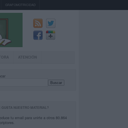
GRAFOMOTRICIDAD
TORA
ATENCIÓN
car
Buscar
E GUSTA NUESTRO MATERIAL?
roduce tu email para unirte a otros 80.864
criptores.