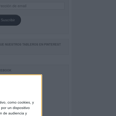
ección
il
Suscribir
GUE NUESTROS TABLEROS EN PINTEREST
CEBOOK
ivo, como cookies, y
por un dispositivo
ón de audiencia y