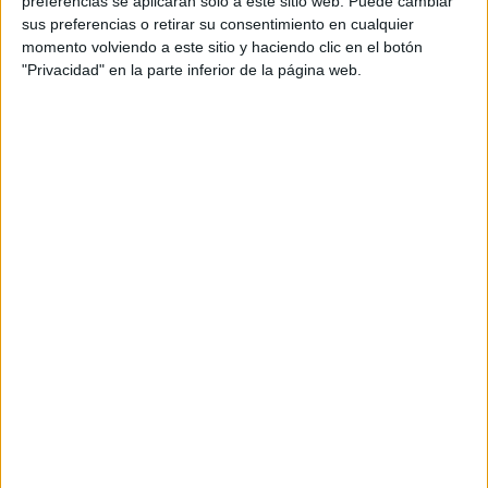
preferencias se aplicarán solo a este sitio web. Puede cambiar
sus preferencias o retirar su consentimiento en cualquier
Acerca de María Olivares
momento volviendo a este sitio y haciendo clic en el botón
"Privacidad" en la parte inferior de la página web.
El autor no ha proporcionado ninguna información.
DEJA UNA RESPUESTA
Tu dirección de correo electrónico no será
publicada.
Los campos obligatorios están marcados
con
*
Comentario
*