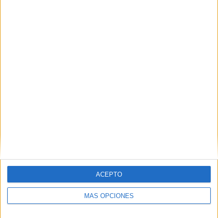
Nombre
*
Correo electrónico
*
Web
ACEPTO
MÁS OPCIONES