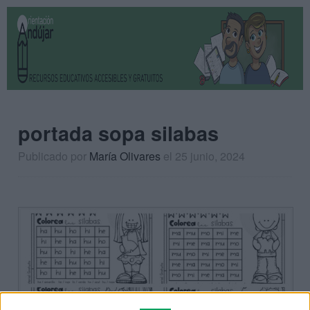
portada sopa silabas
Publicado por
María Olivares
el 25 junio, 2024