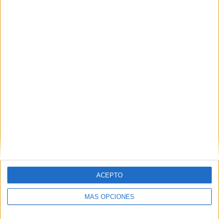
Nombre
*
Correo electrónico
*
Web
ACEPTO
MÁS OPCIONES