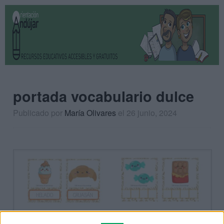
portada vocabulario dulce
Publicado por
María Olivares
el 26 junio, 2024