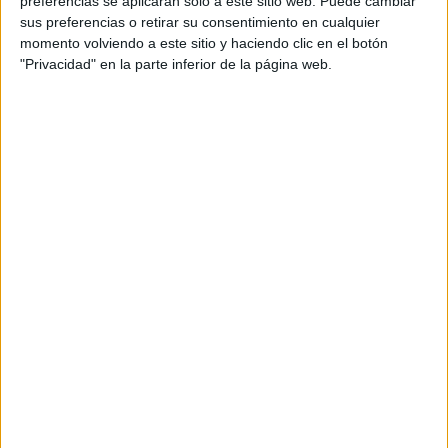
preferencias se aplicarán solo a este sitio web. Puede cambiar
sus preferencias o retirar su consentimiento en cualquier
Acerca de María Olivares
momento volviendo a este sitio y haciendo clic en el botón
"Privacidad" en la parte inferior de la página web.
El autor no ha proporcionado ninguna información.
DEJA UNA RESPUESTA
Tu dirección de correo electrónico no será
publicada.
Los campos obligatorios están marcados
con
*
Comentario
*